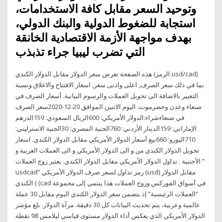
وتوحيد السعر مقابل كافة الاستخدامات،
استجابة للضغوط الدولية والبنك الدولي،
بهدف مواجهة الأزمة الاقتصادية الخانقة
التي تضرب ليبيا جراء تذبذب
هذه الصفحة تعرض سعر الدولار مقابل الدولار الكندي (الرمز usd/cad)
بما في ذلك سعر الصرف, اعلى وادنى سعر, اسعار الافتتاح والاغلاق ونسبة
التغيير بالاضافة الى تحويل العملات والرسوم البيانية. أسعار الصرف في
صنعاء وعدن وحضرموت، اليوم الاثنين الموافق 20-12-2020سعر الصرف
في صنعاءشراء:الدولار الأمريكي: 600الريال السعودي: 159الدرهم
الإماراتي: 159الدينار الأردني: 760الجنية المصري: 30الجنية الاسترليني:
710اليورو: 660بيع أسعار الدولار الأمريكي مقابل الدولار الكندي. اسعار
تحويل الدولار الكندي من و الى الدولار الأمريكي و الى العملات العربية و
الأجنبية . تداول الدولار الأمريكي مقابل الدولار الكندي. يعتبر زوج العملات ”
usdcad” رمز تداول لسعر صرف الدولار الأمريكي (usd) مقابل الدولار
الكندي ( (cad في أسواق الفوركس.وزوج العملات هذا ينتمي إلى مجموعة
“العملات الرئيسية” إذ يتضمن سعر الدولار الكندي اليوم مقابل 30 عملة
عالمية وعربية، يتم تحديث البيانات كل 30 دقيقة. مرآة الدولار. بلغ مؤشر
الدولار الأمريكي الذي يعكس أداء الدولار مستوى قياسي ليلامس 98 نقطة