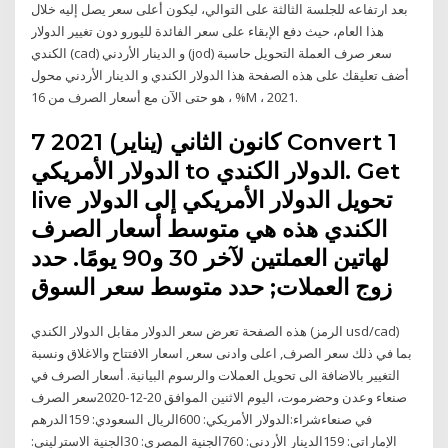
بعد ارتفاعه للجلسة الثالثة على التوالي، ليكون أعلى سعر يصل إليه خلال
هذا العام، حيث دفع الإبقاء على سعر الفائدة لليورو دون تغيير الدولار
الكندي (cad) و الدينار الأردني (jod) سعر صرف العملة التحويل حاسبة
أضف تعليقك على هذه الصفحة هذا الدولار الكندي و الدينار الأردني محول
هو حتى الآن مع أسعار الصرف من 16 ، %M ، 2021.
7 كانون الثاني (يناير) 2021 Convert 1
الدولار الأمريكي to الدولار الكندي. Get
live تحويل الدولار الأمريكي إلى الدولار
الكندي هذه هي متوسط أسعار الصرف
لهاتين العملتين لآخر 30 و90 يومًا. حدد
زوج العملات; حدد متوسط سعر السوق
هذه الصفحة تعرض سعر الدولار مقابل الدولار الكندي (الرمز usd/cad)
بما في ذلك سعر الصرف, اعلى وادنى سعر, اسعار الافتتاح والاغلاق ونسبة
التغيير بالاضافة الى تحويل العملات والرسوم البيانية. أسعار الصرف في
صنعاء وعدن وحضرموت، اليوم الاثنين الموافق 20-12-2020سعر الصرف
في صنعاءشراء:الدولار الأمريكي: 600الريال السعودي: 159الدرهم
الإماراتي: 159الدينار الأردني: 760الجنية المصري: 30الجنية الاسترليني: