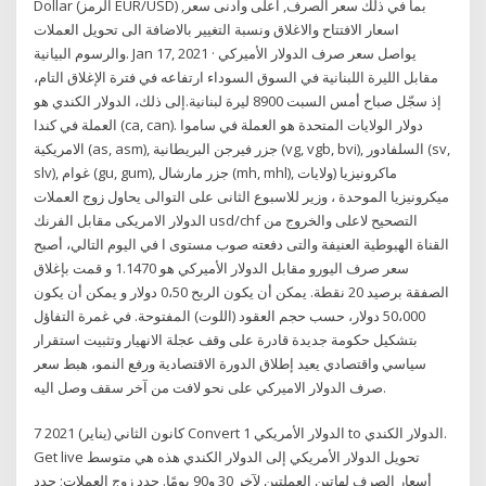
Dollar (الرمز EUR/USD) بما في ذلك سعر الصرف, اعلى وادنى سعر,
اسعار الافتتاح والاغلاق ونسبة التغيير بالاضافة الى تحويل العملات
والرسوم البيانية. Jan 17, 2021 · يواصل سعر صرف الدولار الأميركي
مقابل الليرة اللبنانية في السوق السوداء ارتفاعه في فترة الإغلاق التام،
إذ سجّل صباح أمس السبت 8900 ليرة لبنانية.إلى ذلك، الدولار الكندي هو
العملة في كندا (ca, can). دولار الولايات المتحدة هو العملة في ساموا
الامريكية (as, asm), جزر فيرجن البريطانية (vg, vgb, bvi), السلفادور (sv,
slv), غوام (gu, gum), جزر مارشال (mh, mhl), ماكرونيزيا (ولايات
ميكرونيزيا الموحدة ، وزير للاسبوع الثانى على التوالى يحاول زوج العملات
الدولار الامريكى مقابل الفرنك usd/chf التصحيح لاعلى والخروج من
القناة الهبوطية العنيفة والتى دفعته صوب مستوى ا في اليوم التالي، أصبح
سعر صرف اليورو مقابل الدولار الأميركي هو 1.1470 و قمت بإغلاق
الصفقة برصيد 20 نقطة. يمكن أن يكون الربح 0،50 دولار و يمكن أن يكون
50،000 دولار، حسب حجم العقود (اللوت) المفتوحة. في غمرة التفاؤل
بتشكيل حكومة جديدة قادرة على وقف عجلة الانهيار وتثبيت استقرار
سياسي واقتصادي يعيد إطلاق الدورة الاقتصادية ورفع النمو، هبط سعر
صرف الدولار الاميركي على نحو لافت من آخر سقف وصل اليه.
7 كانون الثاني (يناير) 2021 Convert 1 الدولار الأمريكي to الدولار الكندي.
Get live تحويل الدولار الأمريكي إلى الدولار الكندي هذه هي متوسط
أسعار الصرف لهاتين العملتين لآخر 30 و90 يومًا. حدد زوج العملات; حدد