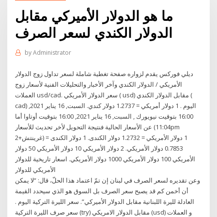
ما هو الدولار الأميركي مقابل
الدولار الكندي لسعر الصرف
by
Administrator
ديلي فوركس يقدم لزواره صفحة تغطية شاملة لسعر تداول زوج الدولار
الأمريكي / الدولار الكندي وآخر الأخبار والتحليلات الفنية لأسعار زوج
العملات usd/cad. سعر الدولار الأمريكي ( usd) مقابل الدولار الكندي (
cad) اليوم . 1 دولار أمريكي = 1.2737 دولار كندي. السبت, 16 يناير 2021,
16:00 بتوقيت نيويورك , السبت, 16 يناير 2021, 16:00 بتوقيت أوتاوا أما
عن الأسعار الحالية فنتيجة التحويل لأخر تحديث للأسعار (11:04pm
غرينتش+2) 1 دولار الأمريكي = 1.2732 دولار الكندى. 1 دولار الكندى =
0.7853 دولار الأمريكي. 2 دولار الأمريكي 10 دولار الأمريكي 50 دولار
الأمريكي 100 دولار الأمريكي 1000 دولار الأمريكي. اسعار تاريخية للدولار
الأمريكي للدولار
وعن تقديره لسعر الصرف في لبنان إن تمّ اعتماد هذا الحلّ، قال: “لا يمكن
أن أخمن كم قد يصبح سعر الصرف بل السوق هو الذي سيحدد القيمة
العادلة لليرة اللبنانية مقابل الدولار الأميركي”. سعر الليرة التركية اليوم .
سعر صرف الليرة التركية (try) مقابل الدولار الامريكي (usd) و العملات