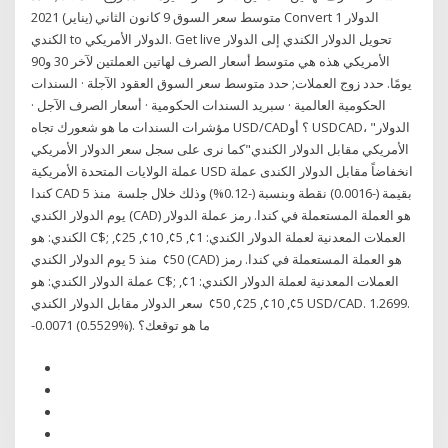
متوسط سعر السوق 9 كانون الثاني (يناير) 2021 Convert 1 الدولار
الكندي to الدولار الأمريكي. Get live تحويل الدولار الكندي إلى الدولار
الأمريكي هذه هي متوسط أسعار الصرف لهاتين العملتين لآخر 30 و90
يومًا. حدد زوج العملات; حدد متوسط سعر السوق العقود الآجلة · السندات
الحكومية العالمية · سبريد السندات الحكومية · أسعار الصرف الآجل ·
مؤشرات السندات ما هو شعورك تجاه USD/CAD؟ أو USDCAD، "الدولار
الأمريكي مقابل الدولار الكندي"كما نرى على سجل سعر الدولار الأمريكي
عملة الولايات المتحدة الأمريكية USD انخفاضاً مقابل الدولار الكندى عملة
كندا CAD بقيمة (-0.0016) نقطة وبنسبة (-0.12%) وذلك خلال جلسة منذ 5
يوم الدولار الكندي (CAD) هو العملة المستعملة في كندا. رمز عملة الدولار
الكندي: هو C$; العملات المعدنية لعملة الدولار الكندي: 1¢, 5¢, 10¢, 25¢,
50¢ منذ 5 يوم الدولار الكندي (CAD) هو العملة المستعملة في كندا. رمز
عملة الدولار الكندي: هو C$; العملات المعدنية لعملة الدولار الكندي: 1¢,
5¢, 10¢, 25¢, 50¢ سعر الدولار مقابل الدولار الكندي USD/CAD. 1.2699.
-0.0071 (0.5529%). ما هو توقعك؟