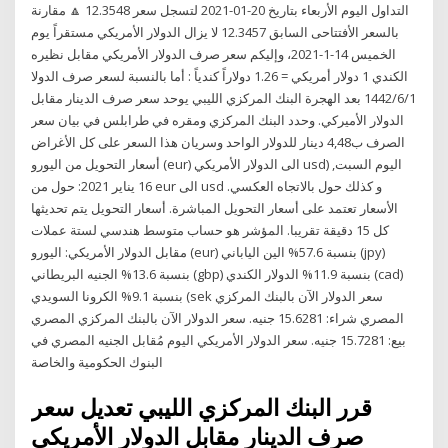
التداول اليوم الأربعاء بتاريخ 20-01-2021 لتسجل سعر 12.3548 🔼 مقارنة
بالسعر الأفتتاحى السابق 12.3457 لا يزال الدولار الأمريكي مستقراً يوم
الخميس 14-1-2021، وإليكم سعر صرف الدولار الأمريكي مقابل نظيره
الكندي 1 دولار أمريكي = 1.26 دولاراً كندياً : أما بالنسبة لسعر صرف الدولا
1‏‏/6‏‏/1442 بعد الهجرة البنك المركزي الليبي يوحد سعر صرف الدينار مقابل
الدولار الأميركي. وحدد البنك المركزي ومقره في طرابلس في بيان سعر
الصرف ب4,48 دينار للدولار الواحد وسريان هذا السعر على كل الأغراض
أسعار التحويل من اليورو (eur) الى الدولار الأمريكي usd) اليوم السبت,
16 يناير 2021: حول من eur الى usd و كذلك حول بالاتجاه العكسي.
الأسعار تعتمد على أسعار التحويل المباشرة. أسعار التحويل يتم تحديثها
كل 15 دقيقة تقريبا. المؤشر هو حساب متوسط هندسي لستة عملات
مقابل الدولار الأمريكي: اليورو (eur) بنسبة 57.6% الين الياباني (jpy)
بنسبة 13.6% الجنيه البريطاني (gbp) بنسبة 11.9% الدولار الكندي (cad)
بنسبة 9.1% الكرونا السويدي (sek سعر الدولار الآن بالبنك المركزي
المصري شراء: 15.6281 جنيه. سعر الدولار الآن بالبنك المركزي المصري
بيع: 15.7281 جنيه. سعر الدولار الأمريكي اليوم مُقابل الجنيه المصري في
البنوك الحكومية والخاصة
قرر البنك المركزي الليبي تعديل سعر
صرف الدينار مقابل الدولار الأمريكي