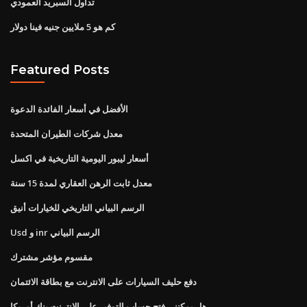
تداول السبريد العمودي
كم هو 5 ملايين جنيه فينا دولار
Featured Posts
الأفضل في أسعار الفائدة الدعوة
معدل شركات الطيران المتحدة
أسعار ليبور اليومية التاريخية في اكسل
معدل ثابت الرهن العقاري لمدة 15 سنة
الرسم البياني التاريخي للخيارات أنيق
Usd و inr الرسم البياني
مقسوم مؤشر مشترك
دفع حليف السيارات على الانترنت مع بطاقة الائتمان
هل يمكنني فتح حساب التوفير على الانترنت بنك أمريكا