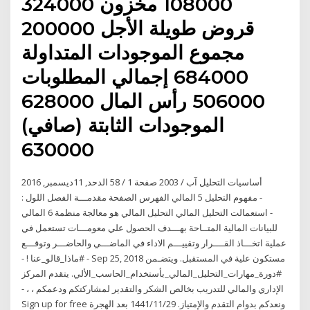
108000 مخزون 324000
قروض طويلة الأجل 200000
مجموع الموجودات المتداولة
684000 إجمالي المطلوبات
506000 رأس المال 628000
الموجودات الثابتة (صافي)
630000
‫الدحد‪11 ,‬ديسمبر‪2016 ,‬‬ ‫صفحة ‪58 / 1‬‬ ‫آب ‪2003 /‬‬ ‫أساسيات التحليل
المالي‬ ‫الفهرس‬ ‫الصفحة‬ ‫مقدمـــة‬ ‫الفصل‬ ‫اللول ‪:‬‬ ‫‪5‬‬ ‫‪ -‬مفهوم التحليل
المالي‬ ‫‪6‬‬ ‫‪ -‬استعمالت التحليل المالي التحليل المالي هو معالجة منظمة
للبيانات المالية المتــاحة بهـــدف الحصول علي معومـــات تستعمل في
عملية اتخـــاذ القــــرار وتقييـــم الاداء في الماضـــي والحاضـــر وتوقـــع
مستكون علية في المستقبل. ويتضـمن Sep 25, 2018 - #ماذا_قالو_عنا ! -
#دورة_مهارات_التحليل_المالي_بأستخدام_الحاسب_الألي. يتقدم المركز
الإداري والمالي للتدريب بخالص الشكر والتقدير لمشاركتكم ودعمكم ، ، -
ونعدكم بدوام التقدم والإمتياز. 29‏‏/11‏‏/1441 بعد الهجرة Sign up for free