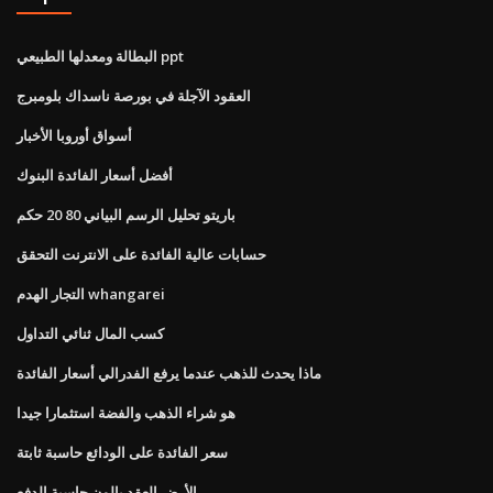
البطالة ومعدلها الطبيعي ppt
العقود الآجلة في بورصة ناسداك بلومبرج
أسواق أوروبا الأخبار
أفضل أسعار الفائدة البنوك
باريتو تحليل الرسم البياني 80 20 حكم
حسابات عالية الفائدة على الانترنت التحقق
التجار الهدم whangarei
كسب المال ثنائي التداول
ماذا يحدث للذهب عندما يرفع الفدرالي أسعار الفائدة
هو شراء الذهب والفضة استثمارا جيدا
سعر الفائدة على الودائع حاسبة ثابتة
الأرض العقد بالون حاسبة الدفع