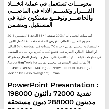
معومـــات تستعمل في عملية اتخـــاذ
القــــرار وتقييـــم الاداء في الماضـــي
والحاضـــر وتوقـــع مستكون علية في
المستقبل. ويتضـمن
‫الدحد‪11 ,‬ديسمبر‪2016 ,‬‬ ‫صفحة ‪58 / 1‬‬ ‫آب ‪2003 /‬‬ ‫أساسيات التحليل
المالي‬ ‫الفهرس‬ ‫الصفحة‬ ‫مقدمـــة‬ ‫الفصل‬ ‫اللول ‪:‬‬ ‫‪5‬‬ ‫‪ -‬مفهوم التحليل
المالي‬ ‫‪6‬‬ ‫‪ -‬استعمالت التحليل المالي - خبرة 5-7 سنوات في المحاسبة و /
أو التحليل المالي. القدرة على تجميع كميات كبيرة من البيانات المعقدة
في معلومات قابلة للتنفيذ. - القدرة على العمل والتواصل الفعال مع شركاء
الأعمال رفيعي المستوى. التحليل المالي. Accounting Tools for
Business Decision Making 2019 Powerpoint Accounting 7th
edition by Kieso, Weygandt, Kimmel.
PowerPoint Presentation :
نقدية 72000 دائنون 198000
مدينون 288000 ديون مستحقة