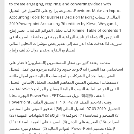
to create engaging, inspiring, and converting videos with
Powtoon. Make an Impact. مجموعة برامج على الاكسيل فى التحليل
المالى 8 شيتات Accounting Tools for Business Decision Making
2019 Powerpoint Accounting 7th edition by Kieso, Weygandt,
Kimmel Table of contents 1 كتاب تحليل القوائم المالية … يعتبر إنتاج
التفاح من الأنشطة الإنتاجية الزراعية المهمة في محافظة السويداء في
سورية، لذا هدفت هذه الدراسة إلى تقدير بعض مؤشرات التحليل المالي
لمشاريع التفاح، وتقدير دوال تكاليف وإنتاج
مقدمة: يعتقد كثير من صغار المستثمرين (المضاربين) (اعتذر على
استخدامي هذا التعبير) انه لايوجد جدوى ولا فائده مرجوه من عمل المحلل
الفني, بينما نجد ان الشركات والمؤسسات الماليه تنفق اموال طائلة
لاستقطاب المحللين الفنيين المفاهيم العلمية: التحليل الأساس التحليل
الفني القوائم المالية النسب المالية المصادر والمراجع 15‏‏/9‏‏/1436 بعد
الهجرة مجانا PowerPoint PPTXنزيل صممه: 魏老师 ، الفئة:
PowerPoint ، تنسيق الملف: PPTX ، حجم الملف: 42.78M ، وقت
التحميل: 2019-03-07 التحليل المالي (56) التدقيق المبني على المخاطر
(5) التضخم والمحاسبة (1) الحوكمة (4) الزكاة (5) الشهادات المهنية (23)
الضرائب (36) الضريبة على الدخل (6) الضريبة علي القيمة المضافة (13)
القوائم المالية (2) استخدم ميزه مصمم PowerPoint لإنشاء تصميم