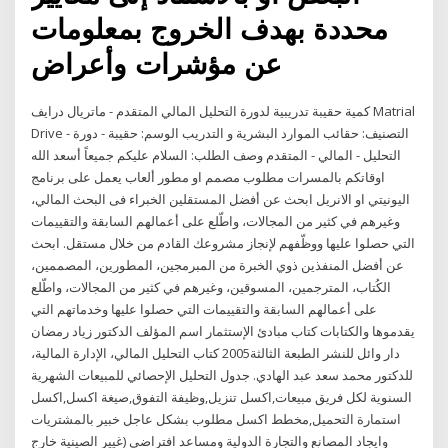
محددة بهدف الخروج بمعلومات
عن مؤشرات وأعراض
كمية حقيبة تدريبية لدورة التحليل المالي المتقدم - ماتريال درايف Matrial
Drive التصنيف: حقائب الموارد البشرية و التدريب الوسم: حقيبة - دورة -
التحليل - المالي - المتقدم وصف الطلب: السلام عليكم جميعاً أسعد الله
اوقاتكم بالمسرات مطلوب مصمم او مطور ألعاب يعمل على برنامج
اليونيتي او الانريل ابحث عن أفضل المستقلين الخبراء فى البحث المالي،
وغيرهم في كثير من المجالات، واطّلع على أعمالهم السابقة والتقييمات
التي حصلوا عليها ووظّفهم لإنجاز مشروعك القادم من خلال مستقل. ابحث
عن أفضل المنفذين ذوي الخبرة من المبرمجين، المطورين، المصممين،
الكُتاب، المترجمين، المسوقين، وغيرهم في كثير من المجالات، واطّلع
على أعمالهم السابقة والتقييمات التي حصلوا عليها وخدماتهم التي
يقدموها والكتابات كتاب مبادئ الإستثمار اسم المؤلف الدكتور زياد رمضان
دار وائل للنشر الطبعة الثالثة2005 كتاب التحليل المالي، الإدارة المالية،
للدكتور محمد سعد عبد الهادي. جدول التحليل الإحصائي للمبيعات الشهرية
السنوية لكل فريق مبيعات,اكسل تنزيل,وظيفة التفوق,صيغة اكسل,اكسل
استمارة التحميل,مخطط اكسل مطلوب بشكل عاجل خبير بالمشتريات
وايجاد المصانع والتجارة الدولية ومساعد افتراضي (غيير الصينية خارج