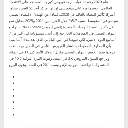
عام 2020 رغم تداعيات أزمة فيروس كورونا المستجد على الاقتصاد
العالمى، حسبما ورد على موقع سى إن إن. مركز أبحاث: الصين تتجاوز
أميركا كأكبر اقتصاد بالعالم في 2028.. فماذا عن الهند؟. الاقتصاد الصيني
سينمو في المتوسط بنسبة 5.7% خلال الفترة بين 2021 و2025 مقابل نمو
أقل بكثير بالنسبة للولايات المتحدة (غيتي إيميجز) 26/12/2020. -. تراجع
اليوان الصيني في المعاملات الخارجية إلى أدنى مستوياته فى أكثر من 7
أسابيع اليوم الاثنين، لكن هبوطا في الين الياباني الذي يعد ملاذا آمنا ينبئ
بأن المخاوف المحيطة بانتشار الفيورس التاجي في الصين ربما بلغت
ذروتها فيما انخفض اليوان الصيني مقابل الدولار الأميركي 1.6 في المئة،
وتراجع السول البيروفي 2.6 في المئة، وهوت الليرة التركية 10.6 في
المئة، وكما تراجعت الروبية الإندونيسية 20.1 في المئة، وهوى البيزو