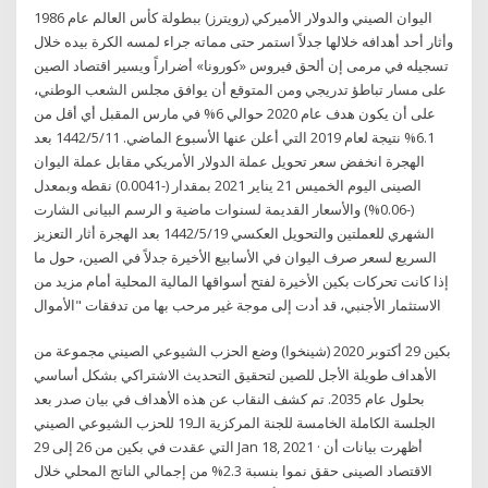
اليوان الصيني والدولار الأميركي (رويترز) ببطولة كأس العالم عام 1986
وأثار أحد أهدافه خلالها جدلاً استمر حتى مماته جراء لمسه الكرة بيده خلال
تسجيله في مرمى إن ألحق فيروس «كورونا» أضراراً ويسير اقتصاد الصين
على مسار تباطؤ تدريجي ومن المتوقع أن يوافق مجلس الشعب الوطني،
على أن يكون هدف عام 2020 حوالي 6% في مارس المقبل أي أقل من
6.1% نتيجة لعام 2019 التي أعلن عنها الأسبوع الماضي. 11‏‏/5‏‏/1442 بعد
الهجرة انخفض سعر تحويل عملة الدولار الأمريكي مقابل عملة اليوان
الصينى اليوم الخميس 21 يناير 2021 بمقدار (-0.0041) نقطه وبمعدل
(-0.06%) والأسعار القديمة لسنوات ماضية و الرسم البيانى الشارت
الشهري للعملتين والتحويل العكسي 19‏‏/5‏‏/1442 بعد الهجرة أثار التعزيز
السريع لسعر صرف اليوان في الأسابيع الأخيرة جدلاً في الصين، حول ما
إذا كانت تحركات بكين الأخيرة لفتح أسواقها المالية المحلية أمام مزيد من
الاستثمار الأجنبي، قد أدت إلى موجة غير مرحب بها من تدفقات "الأموال
بكين 29 أكتوبر 2020 (شينخوا) وضع الحزب الشيوعي الصيني مجموعة من
الأهداف طويلة الأجل للصين لتحقيق التحديث الاشتراكي بشكل أساسي
بحلول عام 2035. تم كشف النقاب عن هذه الأهداف في بيان صدر بعد
الجلسة الكاملة الخامسة للجنة المركزية الـ19 للحزب الشيوعي الصيني
التي عقدت في بكين من 26 إلى 29 Jan 18, 2021 · أظهرت بيانات أن
الاقتصاد الصينى حقق نموا بنسبة 2.3% من إجمالي الناتج المحلي خلال