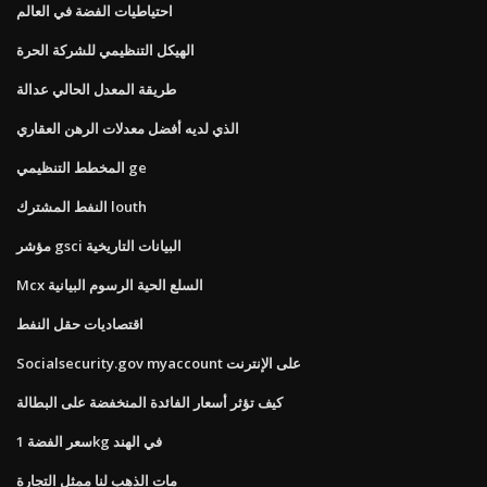
احتياطيات الفضة في العالم
الهيكل التنظيمي للشركة الحرة
طريقة المعدل الحالي عدالة
الذي لديه أفضل معدلات الرهن العقاري
المخطط التنظيمي ge
النفط المشترك louth
مؤشر gsci البيانات التاريخية
Mcx السلع الحية الرسوم البيانية
اقتصاديات حقل النفط
Socialsecurity.gov myaccount على الإنترنت
كيف تؤثر أسعار الفائدة المنخفضة على البطالة
سعر الفضة 1kg في الهند
مات الذهب لنا ممثل التجارة