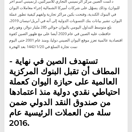
دعّمت الصين مركز الرنمينبي التجاري للأميركتين، (رنمينبي اسم آخر
لليوان)، وذلك يسهّل على شركات أميركا الشمالية إجراء معاملات اليوان
في البنوك الكندية، وفتحت بكين مراكز تجارية ولفهم كيفية تطور عملة
اليوان، تشير بيانات بنك التسويات الدولية إلى أنه في أبريل/نيسان 2019،
بلغ متوسط التداول اليومي باليوان حوالي 285 مليار دولار، وهو رقم
حافظت عليه الصين في عام 2020 أيضا على مع ظهور الصين كقوة
اقتصادية عالمية تعزز موقع اليوان الصيني دوليا، ومنذ عام 2001 حتى اليوم
نمت تجارة السلع في 20‏‏/1‏‏/1442 بعد الهجرة
- تستهدف الصين في نهاية
المطاف أن تقبل البنوك المركزية
العالمية على حيازة اليوان كعملة
احتياطي نقدي دولية منذ اعتمادها
من صندوق النقد الدولي ضمن
سلة من العملات الرئيسية عام
2016.