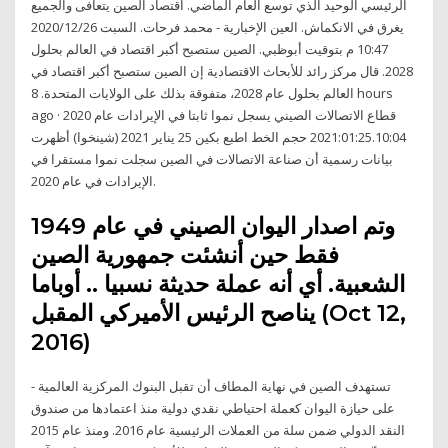
الرئيسي الوحيد الذي توسع العام الماضي. اقتصاد الصين يتعافى والجميع
يغرق في الانكماش. العين الإخبارية - محمد فرحات. السبت 2020/12/26
10:47 م بتوقيت أبوظبي. الصين ستصبح أكبر اقتصاد في العالم بحلول
2028. قال مركز رائد للأبحاث الاقتصادية إن الصين ستصبح أكبر اقتصاد في
العالم بحلول عام 2028، متفوقة بذلك على الولايات المتحدة. 8 hours
ago · قطاع الاتصالات الصيني يسجل نموا ثابتا في الإيرادات عام 2020
2021:01:25.10:04 حجم الخط اطبع بكين 25 يناير 2021 (شينخوا) أظهرت
بيانات رسمية أن صناعة الاتصالات في الصين سجلت نموا مستقرا في
الإيرادات في عام 2020.
وتم اصدار اليوان الصيني في عام 1949
فقط حين أنشئت جمهورية الصين
الشعبية. أي أنه عملة حديثة نسبيا .. أوباما
يناصح الرئيس الأميركي المقبل (Oct 12,
2016)
- تستهدف الصين في نهاية المطاف أن تقبل البنوك المركزية العالمية
على حيازة اليوان كعملة احتياطي نقدي دولية منذ اعتمادها من صندوق
النقد الدولي ضمن سلة من العملات الرئيسية عام 2016. ومنذ عام 2015