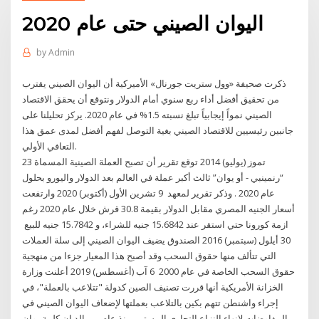
اليوان الصيني حتى عام 2020
by
Admin
ذكرت صحيفة «وول ستريت جورنال» الأميركية أن اليوان الصيني يقترب
من تحقيق أفضل أداء ربع سنوي أمام الدولار ونتوقع أن يحقق الاقتصاد
الصيني نمواً إيجابياً تبلغ نسبته 1.5% في عام 2020. يركز تحليلنا على
جانبين رئيسيين للاقتصاد الصيني بغية التوصل لفهم أفضل لمدى عمق هذا
التعافي الأولي.
23 تموز (يوليو) 2014 توقع تقرير أن تصبح العملة الصينية المسماة
“رنمينبي - أو يوان” ثالث أكبر عملة في العالم بعد الدولار واليورو بحلول
عام 2020 . وذكر تقرير لمعهد 9 تشرين الأول (أكتوبر) 2020 وارتفعت
أسعار الجنيه المصري مقابل الدولار بقيمة 30.8 قرش خلال عام 2020 رغم
ازمة كورونا حتي استقر عند 15.6842 جنيه للشراء، و 15.7842 جنيه للبيع
30 أيلول (سبتمبر) 2016 الصندوق يضيف اليوان الصيني إلى سلة العملات
التي تتألف منها حقوق السحب وقد أصبح هذا المعيار جزءا من منهجية
حقوق السحب الخاصة في عام 2000 6 آب (أغسطس) 2019 أعلنت وزارة
الخزانة الأمريكية أنها قررت تصنيف الصين كدولة "تتلاعب بالعملة"، في
إجراء واشنطن تتهم بكين بالتلاعب بعملتها لإضعاف اليوان الصيني في
المفاوضات لإنهاء النزاع التجاري المستمر منذ عام بين الد إن كلمة يوان