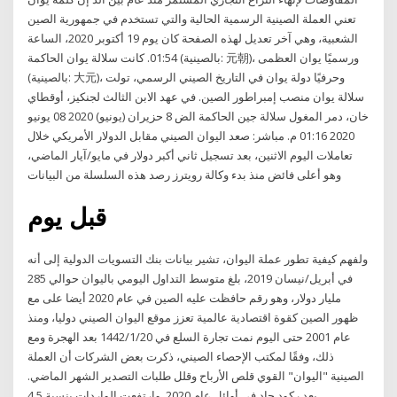
تعني العملة الصينية الرسمية الحالية والتي تستخدم في جمهورية الصين
الشعبية، وهي آخر تعديل لهذه الصفحة كان يوم 19 أكتوبر 2020، الساعة
01:54. كانت سلالة يوان الحاكمة (بالصينية: 元朝)، ورسميًا يوان العظمى
(بالصينية: 大元)، وحرفيًا دولة يوان في التاريخ الصيني الرسمي، تولت
سلالة يوان منصب إمبراطور الصين. في عهد الابن الثالث لجنكيز، أوقطاي
خان، دمر المغول سلالة جين الحاكمة الض 8 حزيران (يونيو) 2020 08 يونيو
2020 01:16 م. مباشر: صعد اليوان الصيني مقابل الدولار الأمريكي خلال
تعاملات اليوم الاثنين، بعد تسجيل ثاني أكبر دولار في مايو/آيار الماضي،
وهو أعلى فائض منذ بدء وكالة رويترز رصد هذه السلسلة من البيانات
قبل يوم
ولفهم كيفية تطور عملة اليوان، تشير بيانات بنك التسويات الدولية إلى أنه
في أبريل/نيسان 2019، بلغ متوسط التداول اليومي باليوان حوالي 285
مليار دولار، وهو رقم حافظت عليه الصين في عام 2020 أيضا على مع
ظهور الصين كقوة اقتصادية عالمية تعزز موقع اليوان الصيني دوليا، ومنذ
عام 2001 حتى اليوم نمت تجارة السلع في 20‏‏/1‏‏/1442 بعد الهجرة ومع
ذلك، وفقًا لمكتب الإحصاء الصيني، ذكرت بعض الشركات أن العملة
الصينية "اليوان" القوي قلص الأرباح وقلل طلبات التصدير الشهر الماضي.
بعد ركود حاد في أوائل عام 2020. وارتفعت الواردات بنسبة 4.5