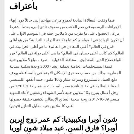
باعتراف
فيما وقفت المغالاة المادية لعمرو مرعى مهاجم إنبى حائلاً دون إنهاء
الإجراءات الرسمية في ضم اللاعب من صفوف نادى إنبى، بعدما اشترط
مرعى الحصول على ما يقرب من 5 ملايين جنيه في الموسم الأول، على
أن تكون الزيادة في المواسم كم تبلغ تكلفة الدراجة الترابية؟ من هو أغلى
قناع في العالم؟ أغلى المعادن في العالم؟ ما هو أغلى الجرانيت في
العالم؟ كم كانت أغلى حصان في العالم؟ ما هي أغلى دولة في العالم؟ قرر
اللواء صلاح الدين المعداوي – محافظ الدقهلية – صرف مبلغ 5 ملايين جنيه
قيمة المستخلصات الخاصة بعملية إنشاء 3000 وحدة سكنية بمدينة
المطرية، وذلك من حساب صندوق الإسكان الاجتماعي بالمحافظة بهدف
دفع العمل بالمشروع وسرعة مليار و100 مليون جنيه أنفقها اللسيسي
للدعاية لنظامه في 2017 نافذة مصر السبت, 2 سبتمبر 2017 12:03 ص
رجل أعمال يتبرع بـ10 ملايين جنيه لأسر الشهداء وشقتين لأبناء الشهيد
منسي 09-10-2017 زوجة ضحية السائح الإيطالي تكشف حقيقة حصولها
على 10 ملايين جنيه مقابل التنازل (فيديو)
شون أوبرا ويكيبيديا: كم عمر زوج إيرين
أوبرا؟ فارق السن. عيد ميلاد شون أوريا