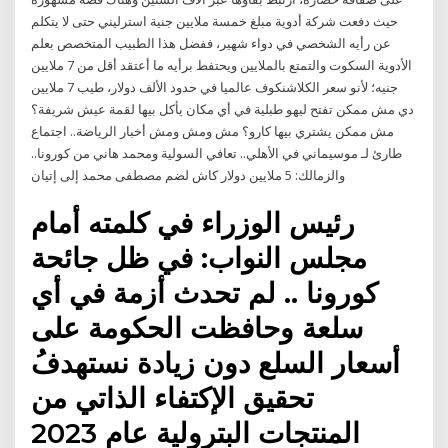
حيث دفعت شركة أدوية مبلغ خمسة ملايين جنية استرليني حتى لا يتكلم
عن رأيه الشخصي في دواء شهير، ففضل هذا الطبيب المتخصص بعلم
الأدوية السكوت والتمتع بالملايين ويحتفط برأيه ما أعتقد أقل من 7 ملايين
جنيه؛ لأنو سعر الكلاشنكوف عالميا في حدود الألف دولار، طيب 7 ملايين
دي مش ممكن تفتح ليهو طبلية في أي مكان يأكل بيها لقمة عيش شريفة؟
مش ممكن يشتري بيها كارو؟ مش ومش ومش أخبار الرياضة.. اجتماع
طارئ لـ موسيماني في الأهلي.. تعافي السولية ومحمد هاني من كورونا..
والزمالك: 5 ملايين دولار كاش لضم مصطفى محمد إلى إتيان
رئيس الوزراء في كلمته أمام
مجلس النواب: في ظل جائحة
كورونا .. لم تحدث أزمة في أي
سلعة وحافظت الحكومة على
أسعار السلع دون زيادة نستهدفُ
تحقيق الإكتفاء الذاتي من
المنتجات البترولية عام 2023