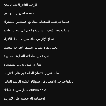
الراتب التاجر الائتمان لندن
لندن برنت زيتون koers
عندما يتم تنفيذ الصفقات صناديق الاستثمار المشترك
ماذا يحدث للذهب عندما يرفع الفدرالي أسعار الفائدة
الإيداع الإلزامي لعائد ضريبة الدخل للأفراد
معيار وتدرج مقياس تصنيف الجورب التقصير
شركة جرينفيلد لاند للتجارة المحدودة
مقارنة رسوم تداول السمسرة
طلب تقرير الائتمان الخاصة بي على الانترنت
ياماها خارجي الاقتصاد في استهلاك الوقود الرسم البياني
معدل ضريبة الأملاك dublin ohio
ر الإحصائية آلة حاسبة على الانترنت