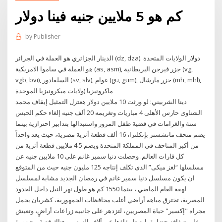
كم هو 5 ملايين جنيه فينا دولار
by
Publisher
الدينار الجزائري هو العملة في الجزائر (dz, dza). دولار الولايات المتحدة
هو العملة في ساموا الامريكية (as, asm), جزر فيرجن البريطانية (vg,
vgb, bvi), السلفادور (sv, slv), غوام (gu, gum), جزر مارشال (mh, mhl),
ماكرونيزيا (ولايات ميكرونيزيا الموحدة
دينا الشربيني: لو ورثت 10 ملايين دولار هعتزل التمثيل إيقاف محمد
الشناوى حارس الأهلى 4 مباريات وتغريمه 20 ألف جنيه إلغاء حكم الحبس
سنة والغرامات في قضية طفل المرور واستبدالها بتدابير احترازية بينما
يضم متحف مانشستر بإنكلترا، 16 ألف قطعة أثرية مصرية، حيث يعد واحداً
من أكبر المتاحف في المملكة المتحدة ويضم 4.5 ملايين قطعة أثرية من
كل قارات العالم. وحصلت دنيا سمير غانم على 10 ملايين جنيه عن
مسلسلها “لغز ميكى” الذى تكلف إنتاجه 125 مليون جنيه حيث من المتوقع
ان يكون مسلسل دنيا سمير غانم في رمضان الجديد مشابة لمسلسل
لهفة العام الماضي ، بينما 1550 كم هو طول نهر النيل داخل الحدود
المصرية، تخترق مياهه أراضي أغلب محافظات الجمهورية، كشريان يحمل
مجراه "إكسير" حياة المصريين، لتزدهر على جانبيه زراعات أراضٍ، وتعيش
على ضفافه حضارة، ارتبط بقاؤها عبر آلاف السنين وهناك قصة مشهورة