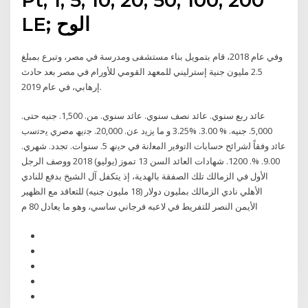
LE; الوح
وفي عام 2018، قام بتمويل بناء مستشفى ومدرسة في مصر، وتبرع بمبلغ
2.5 مليون جنية إسترليني للمعهد القومي للأورام في مصر بعد حادث
إرهابي، في عام 2019.
عائد ربع سنوي. عائد نصف سنوي. عائد سنوي. من. 1,500. جنيه حتى.
5,000. جنيه. % 3.00. %3.25 و ﻣﺎ ﯾزﯾد ﻋن. 20,000. ﺟﻧﯾﮫ ﻣﺻري ﯾﺣﺗﺳب
ﻋﺎﺋد وﻓﻘﺎً ﻟﺷراﺋﺢ ﺣﺳﺎﺑﺎت اﻟﺗوﻓﯾر اﻟﻣﻌﻟﻧﺔ ﻓﻲ ﺣﯾﻧﮫ 5. سنوات. تجدد. شهري.
9.00. %. 1200. شهادات العائد السن 13 تموز (يوليو) 2018 ووصف الرجل
الأول في الزمالك تلك الصفقة بالهدية، إذ يتكفل آل الشيخ بدفع للنادي
الأهلي نادي الزمالك بمليون دولار (18 مليون جنيه) للتعاقد مع الظهير
الأيمن النصر للتفريط في لاعبه فرجاني ساسي، وهو ما يعادل 80 م