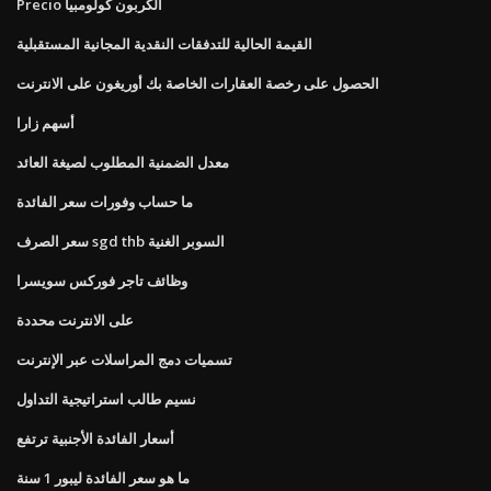
Precio الكربون كولومبيا
القيمة الحالية للتدفقات النقدية المجانية المستقبلية
الحصول على رخصة العقارات الخاصة بك أوريغون على الانترنت
أسهم زارا
معدل الضمنية المطلوب لصيغة العائد
ما حساب وفورات سعر الفائدة
سعر الصرف sgd thb السوبر الغنية
وظائف تاجر فوركس سويسرا
على الانترنت محددة
تسميات دمج المراسلات عبر الإنترنت
نسيم طالب استراتيجية التداول
أسعار الفائدة الأجنبية ترتفع
ما هو سعر الفائدة ليبور 1 سنة