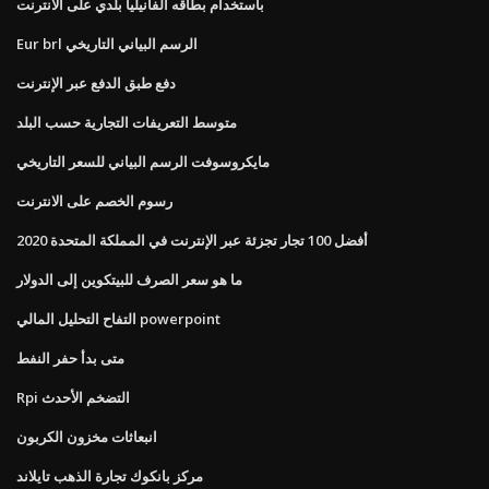
باستخدام بطاقه الفانيليا بلدي على الانترنت
Eur brl الرسم البياني التاريخي
دفع طبق الدفع عبر الإنترنت
متوسط ​​التعريفات التجارية حسب البلد
مايكروسوفت الرسم البياني للسعر التاريخي
رسوم الخصم على الانترنت
أفضل 100 تجار تجزئة عبر الإنترنت في المملكة المتحدة 2020
ما هو سعر الصرف للبيتكوين إلى الدولار
التفاح التحليل المالي powerpoint
متى بدأ حفر النفط
Rpi التضخم الأحدث
انبعاثات مخزون الكربون
مركز بانكوك تجارة الذهب تايلاند