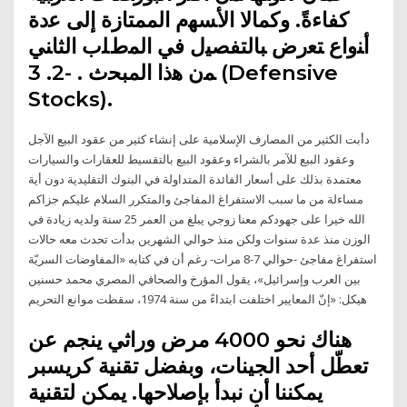
ﻛﻔﺎءةً. وﻛﻤﺎﻻ اﻷﺴﻬم اﻟﻤﻤﺘﺎزة إﻟﻰ ﻋدة
أﻨواع ﺘﻌرض ﺒﺎﻟﺘﻔﺼﻴﻝ ﻓﻲ اﻟﻤطﻠب اﻟﺜﺎﻨﻲ
ﻤن ﻫذا اﻟﻤﺒﺤث . -2. 3 (Defensive
Stocks).
دأبت الكثير من المصارف الإسلامية على إنشاء كثير من عقود البيع الآجل
وعقود البيع للآمر بالشراء وعقود البيع بالتقسيط للعقارات والسيارات
معتمدة بذلك على أسعار الفائدة المتداولة في البنوك التقليدية دون أية
مساءلة من ما سبب الاستفراغ المفاجئ والمتكرر السلام عليكم جزاكم
الله خيرا على جهودكم معنا زوجي يبلغ من العمر 25 سنة ولديه زيادة في
الوزن منذ عدة سنوات ولكن منذ حوالي الشهرين بدأت تحدث معه حالات
استفراغ مفاجئ -حوالي 7-8 مرات- رغم أن في كتابه «المفاوضات السريّة
بين العرب وإسرائيل»، يقول المؤرخ والصحافي المصري محمد حسنين
هيكل: «إنّ المعايير اختلفت ابتداءً من سنة 1974، سقطت موانع التحريم
هناك نحو 4000 مرض وراثي ينجم عن
تعطّل أحد الجينات، وبفضل تقنية كريسبر
يمكننا أن نبدأ بإصلاحها. يمكن لتقنية