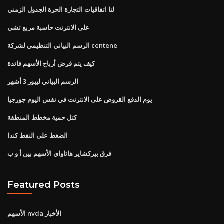
لنا اتفاقيات التجارة الحرة الجدول الزمني
على الانترنت حاسبة مربع تشي
الرسم البياني التنظيمي لشركة centene
كيف يتم فرض أرباح الأسهم فائدة
الرسم البياني ليبور 3 أشهر
يوم الدفع القروض على الانترنت في نفس اليوم جورجيا
كتل حمية مخطط المنطقة
الضغط على النفط كندا
فرق بيركشاير هاثاواي الأسهم بين أ و ب
Featured Posts
الأسهم nvda الأخبار