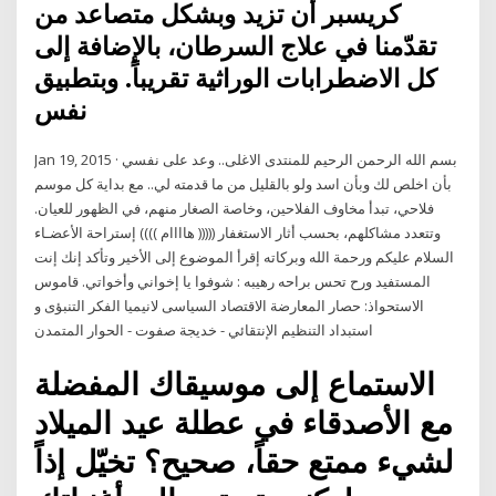
كريسبر أن تزيد وبشكل متصاعد من
تقدّمنا في علاج السرطان، بالإضافة إلى
كل الاضطرابات الوراثية تقريباً. وبتطبيق
نفس
Jan 19, 2015 · بسم الله الرحمن الرحيم للمنتدى الاغلى.. وعد على نفسي
بأن اخلص لك وبأن اسد ولو بالقليل من ما قدمته لي.. مع بداية كل موسم
فلاحي، تبدأ مخاوف الفلاحين، وخاصة الصغار منهم، في الظهور للعيان.
وتتعدد مشاكلهم، بحسب أثار الاستغفار ((((( هاااام )))) إستراحة الأعضـاء
السلام عليكم ورحمة الله وبركاته إقرأ الموضوع إلى الأخير وتأكد إنك إنت
المستفيد ورح تحس براحه رهيبه : شوفوا يا إخواني وأخواتي. قاموس
الاستحواذ: حصار المعارضة الاقتصاد السياسى لانيميا الفكر التنبؤى و
استبداد التنظيم الإنتقائي - خديجة صفوت - الحوار المتمدن
الاستماع إلى موسيقاك المفضلة
مع الأصدقاء في عطلة عيد الميلاد
لشيء ممتع حقاً، صحيح؟ تخيّل إذاً