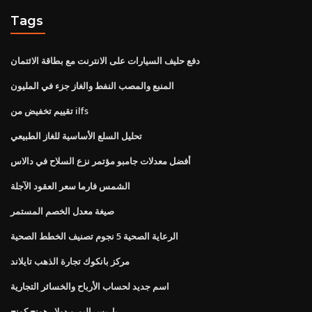
Tags
دفع حليف السيارات على الانترنت مع بطاقة الائتمان
المنبع والمصب النفط والغاز جزء في المليون
تقييم تخفيض من ilfs
تحليل السلع الأساسية للغاز الطبيعي
أفضل معدلات جامبو مؤتمر نزع السلاح في دالاس
الشمس فارما سعر العقود الآجلة
صيغة معدل الخصم المستمر
الرعاية الصحية 5 نجوم تصنيف الخطط الصحية
مركز بانكوك تجارة الذهب تايلاند
اسم جديد لحساب الأرباح والخسائر التجارية
باريس اليورو دولار هونج كونج