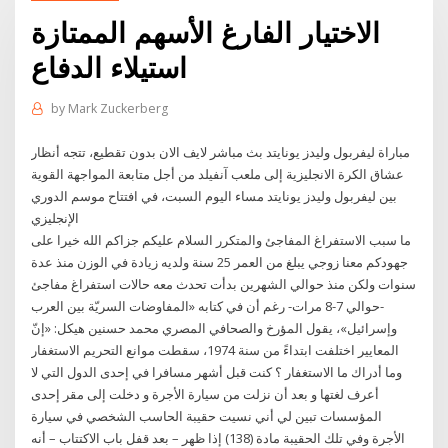
الاختيار الفارغ الأسهم الممتازة
استيلاء الدفاع
by
Mark Zuckerberg
مباراة ليفربول وليدز يونايتد بث مباشر لايف الان بدون تقطيع، تتجه أنظار
عشاق الكرة الانجليزية إلى ملعب آنفيلد من أجل متابعة المواجهة القوية
بين ليفربول وليدز يونايتد مساء اليوم السبت، في افتتاح موسم الدوري
الإنجليزي
ما سبب الاستفراغ المفاجئ والمتكرر السلام عليكم جزاكم الله خيرا على
جهودكم معنا زوجي يبلغ من العمر 25 سنة ولديه زيادة في الوزن منذ عدة
سنوات ولكن منذ حوالي الشهرين بدأت تحدث معه حالات استفراغ مفاجئ
-حوالي 7-8 مرات- رغم أن في كتابه «المفاوضات السريّة بين العرب
وإسرائيل»، يقول المؤرخ والصحافي المصري محمد حسنين هيكل: «إنّ
المعايير اختلفت ابتداءً من سنة 1974، سقطت موانع التحريم الاستغفار
وما أدراك ما الاستغفار ؟ كنت قبل أشهر مسافرا في إحدى الدول التي لا
أعرف لغتها و بعد أن نزلت من سيارة الأجرة و دخلت إلى مقر إحدى
المؤسسات تبين لي أني نسيت حقيبة الحاسب الشخصي في سيارة
الأجرة وفي تلك الحقيبة مادة (138) إذا ظهر – بعد قفل باب الاكتتاب – أنه