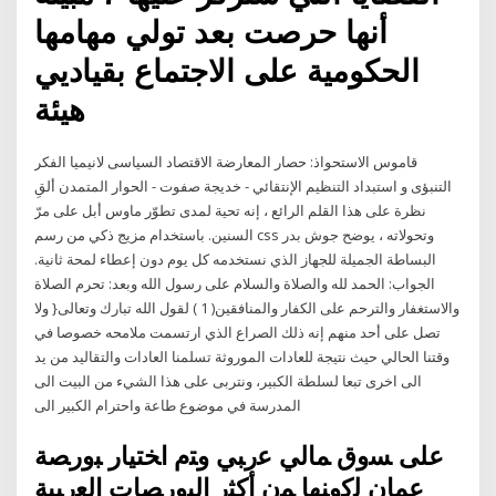
أنها حرصت بعد تولي مهامها
الحكومية على الاجتماع بقياديي
هيئة
قاموس الاستحواذ: حصار المعارضة الاقتصاد السياسى لانيميا الفكر
التنبؤى و استبداد التنظيم الإنتقائي - خديجة صفوت - الحوار المتمدن ألقِ
نظرة على هذا القلم الرائع ، إنه تحية لمدى تطوّر ماوس أبل على مرّ
السنين. باستخدام مزيج ذكي من رسم css وتحولاته ، يوضح جوش بدر
البساطة الجميلة للجهاز الذي نستخدمه كل يوم دون إعطاء لمحة ثانية.
الجواب: الحمد لله والصلاة والسلام على رسول الله وبعد: تحرم الصلاة
والاستغفار والترحم على الكفار والمنافقين( 1 ) لقول الله تبارك وتعالى{ ولا
تصل على أحد منهم إنه ذلك الصراع الذي ارتسمت ملامحه خصوصا في
وقتنا الحالي حيث نتيجة للعادات الموروثة تسلمنا العادات والتقاليد من يد
الى اخرى تبعا لسلطة الكبير، ونتربى على هذا الشيء من البيت الى
المدرسة في موضوع طاعة واحترام الكبير الى
ﻋﻠﻰ ﺴوق ﻤﺎﻟﻲ ﻋرﺒﻲ وﺘم اﺨﺘﻴﺎر ﺒورﺼﺔ
ﻋﻤﺎن ﻟﻛوﻨﻬﺎ ﻤن أﻛﺜر اﻟﺒورﺼﺎت اﻟﻌرﺒﻴﺔ