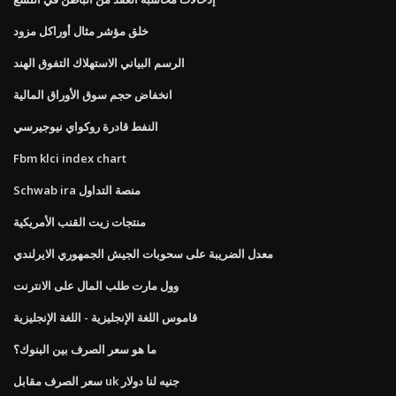
خلق مؤشر مثال أوراكل مزود
الرسم البياني الاستهلاك التفوق الهند
انخفاض حجم سوق الأوراق المالية
النفط قادرة روكواي نيوجيرسي
Fbm klci index chart
Schwab ira منصة التداول
منتجات زيت القنب الأمريكية
معدل الضريبة على سحوبات الجيش الجمهوري الايرلندي
وول مارت طلب المال على الانترنت
قاموس اللغة الإنجليزية - اللغة الإنجليزية
ما هو سعر الصرف بين البنوك؟
سعر الصرف مقابل uk جنيه لنا دولار