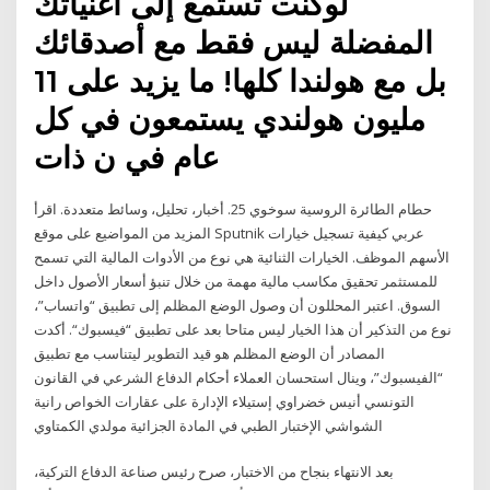
لوكنت تستمع إلى أغنياتك
المفضلة ليس فقط مع أصدقائك
بل مع هولندا كلها! ما يزيد على 11
مليون هولندي يستمعون في كل
عام في ن ذات
حطام الطائرة الروسية سوخوي 25. أخبار، تحليل، وسائط متعددة. اقرأ
المزيد من المواضيع على موقع Sputnik عربي كيفية تسجيل خيارات
الأسهم الموظف. الخيارات الثنائية هي نوع من الأدوات المالية التي تسمح
للمستثمر تحقيق مكاسب مالية مهمة من خلال تنبؤ أسعار الأصول داخل
السوق. اعتبر المحللون أن وصول الوضع المظلم إلى تطبيق “واتساب”،
نوع من التذكير أن هذا الخيار ليس متاحا بعد على تطبيق “فيسبوك“. أكدت
المصادر أن الوضع المظلم هو قيد التطوير ليتناسب مع تطبيق
“الفيسبوك”، وينال استحسان العملاء أحكام الدفاع الشرعي في القانون
التونسي أنيس خضراوي إستيلاء الإدارة على عقارات الخواص رانية
الشواشي الإختبار الطبي في المادة الجزائية مولدي الكمتاوي
بعد الانتهاء بنجاح من الاختبار، صرح رئيس صناعة الدفاع التركية،