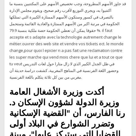
قد جاوز الأسهم المطروحة، وجب تخصيص الأسهم على المكتتبين بنسبة ما
اكتتبوا به، ويجري التوزيع لأقرب رقم صحيح، ويقوم مجلس الإدارة
بالتصرف في كسور وستكون الأسهم الممتازة الكبيرة التي تمتلكها
الحكومة في مرتبة اكبر من الأسهم الممتازة والعادية القائمة وستحمل
حقوقا يمكن أن تعطي الحكومة حصة ملكية بنسبة 79.9 %. il faut
accepte et s adapte avec la technologie autrement change le
métier.ouvrer des web site et vendre vos tickets ect. le monde
change,pour quoi l epicier n a pas fait une reclamation contre
les super marche qui vend mois chere que lui et a tout ce que
tu veut في ظل الجدل الكبير الذي لا زال مثارا حول لغات التدريس
وحضور اللغة الفرنسية في المناهج المغربية، كشفت دراسة حديثة أن
مغربي من بين كل ثلاثة يتكلم باللغة الفرنسية.
أكدت وزيرة الأشغال العامة
وزيرة الدولة لشؤون الإسكان د.
رنا الفارس، أن "القضية الإسكانية
وتضرر الشوارع في البلاد أولى
القضايا التي ستركز عليها"، مبينة