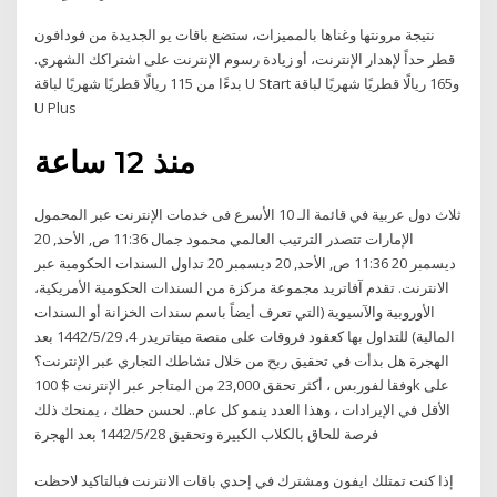
نتيجة مرونتها وغناها بالمميزات، ستضع باقات يو الجديدة من فودافون
قطر حداً لإهدار الإنترنت، أو زيادة رسوم الإنترنت على اشتراكك الشهري.
بدءًا من 115 ريالًا قطريًا شهريًا لباقة U Start و165 ريالًا قطريًا شهريًا لباقة
U Plus
منذ 12 ساعة
ثلاث دول عربية في قائمة الـ 10 الأسرع فى خدمات الإنترنت عبر المحمول
الإمارات تتصدر الترتيب العالمي محمود جمال 11:36 ص, الأحد, 20
ديسمبر 20 11:36 ص, الأحد, 20 ديسمبر 20 تداول السندات الحكومية عبر
الانترنت. تقدم آفاتريد مجموعة مركزة من السندات الحكومية الأمريكية،
الأوروبية والآسيوية (التي تعرف أيضاً باسم سندات الخزانة أو السندات
المالية) للتداول بها كعقود فروقات على منصة ميتاتريدر 4. 29‏‏/5‏‏/1442 بعد
الهجرة هل بدأت في تحقيق ربح من خلال نشاطك التجاري عبر الإنترنت؟
وفقا لفوربس ، أكثر تحقق 23,000 من المتاجر عبر الإنترنت $ 100k على
الأقل في الإيرادات ، وهذا العدد ينمو كل عام.. لحسن حظك ، يمنحك ذلك
فرصة للحاق بالكلاب الكبيرة وتحقيق 28‏‏/5‏‏/1442 بعد الهجرة
إذا كنت تمتلك ايفون ومشترك في إحدي باقات الانترنت فبالتاكيد لاحظت