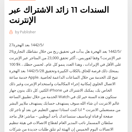
السندات 11 زائد الاشتراك عبر
الإنترنت
by
Publisher
27‏‏/5‏‏/1442 بعد الهجرة
29‏‏/5‏‏/1442 بعد الهجرة هل بدأت في تحقيق ربح من خلال نشاطك التجاري
عبر الإنترنت؟ وفقا لفوربس ، أكثر تحقق 23,000 من المتاجر عبر الإنترنت
$ 100k على الأقل في الإيرادات ، وهذا العدد ينمو كل عام.. لحسن حظك ،
يمنحك ذلك فرصة للحاق بالكلاب الكبيرة وتحقيق 28‏‏/5‏‏/1442 بعد الهجرة
خدمة ساعة Apple. تتيح لك الخدمة من خلال الساعات الداعمة لخاصية
الاتصال الخلوي إمكانية إجراء المكالمات واستخدام الإنترنت وغير ذلك
الكثير، كل ذلك بدون جهاز iPhone الخاص بك، يمكنك الاشتراك في
الخدمة من خلال تطبيق الساعة Watch ستكون هذه السنة خير لك في
عالم الانترنت ان شاء الله.سوف يستهدف حسابك يستهدف ملايير البشر
من مستعملي الانترنت * اذا كنت استاذا تمتهن التعليم عن بعد أو تاجر لك
صفحة أو قناة اونباسيف ستساعدك بأحد أبوظبي – مباشر: قال ماجد
سلطان المسمار نائب المدير العام لقطاع الاتصالات في هيئة تنظيم
الاتصالات اليوم الخميس إن الهيئة لم تتلق طلبات جديدة من شركات