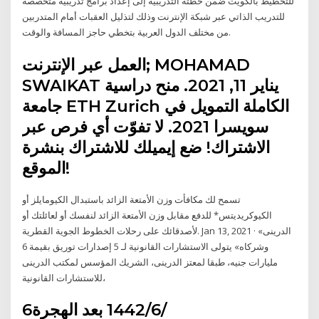
للتخطيط بالكويت ضمن خطته التدريبية إلى إعداد برامج تدريبية متخصصة
للتدريب الذاتي عبر شبكة الإنترنت وذلك لتذليل العقبات أمام المتدربين
من مختلف الدول العربية بتخطي حاجز المسافة والوقت.
العمل عبر الإنترنت; MOHAMAD
SWAIKAT يناير 11, 2021. منح دراسية
جامعة ETH Zurich الكاملة التمويل في
سويسرا 2021. لا تفوّت أي فرص عبر
الاشتراك! ضع إيميلك للاشتراك بنشرة
الموقع!
تسمح لك مكافأت وزن الأمتعة الزائد باستبدال الكيومايلز أو
الكيوكريديتس* للدفع مقابل وزن الأمتعة الزائد لنفسك أو لعائلتك أو
لأصدقائك على رحلات الخطوط الجوية القطرية. Jan 13, 2021 · «الدرينى
وشركاه» يتولى الاستشارات القانونية لـ 5 إصدارات توريق بقيمة 6
مليارات جنيه، طبقا لمعتز الدرينى، الشريك المؤسس لمكتب الدرينى
للاستشارات القانونية،
6‏‏/6‏‏/1442 بعد الهجرة