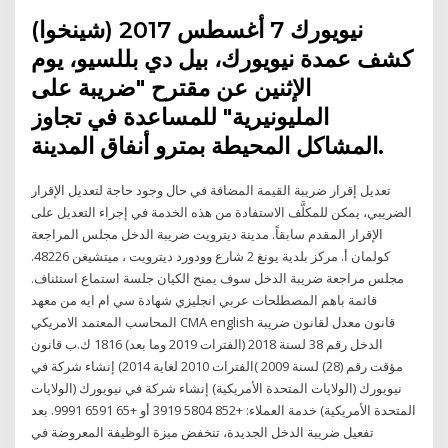
نيويورك 7 أغسطس 2017 (شينخوا)
كشف عمدة نيويورك، بيل دي بللسيو، يوم
الإثنين عن مقترح "ضريبة على
المليونيرية" للمساعدة في تجاوز
المشاكل المحيطة بمترو أنفاق المدينة.
تعديل إقرار ضريبة القيمة المضافة في حال وجود حاجة لتعديل الإقرار
الضريبي، يمكن للمكلَّف الاستفادة من هذه الخدمة في إجراء التعديل على
الإقرار المقدم سابقاً. مدينة ديترويت ضريبة الدخل مجلس المراجعة
كولمان أ. مركز بلدية يونغ 2 شارع وودورد ديترويت ، ميتشيغن 48226.
مجلس مراجعة ضريبة الدخل سوف يمنح الكيان جلسة استماع استئناف.
قائمة باهم المصطلحات عربي انجليزي شهادة سي ام ايه من معهد
المحاسب المعتمد الامريكي CMA english قانون معدل لقانون ضريبة
الدخل رقم 38 لسنة 2018 (الفترات 2019 وما بعد) 1816 ك.ب قانون
مؤقت رقم (28) لسنة 2009 )الفترات 2010 لغاية 2014) إنشاء شركة في
نيويورك (الولايات المتحدة الأمريكية) إنشاء شركة في نيويورك (الولايات
المتحدة الأمريكية) خدمة العملاء: +852 5804 3919 أو +65 6591 9991. بعد
تفعيل ضريبة الدخل الجديدة، تنخفض ميزة الوظيفة المعروضة في