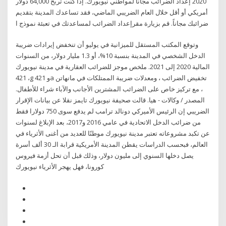
2020 إعداد الضرائب مجاناً لمواطني نيويورك. إذا كنت تربح 64,000 دولار
أمريكي أو أقل خلال العام الضريبي الماضي، فقد تساعدك المدينة بتقديم
ضرائبك مجاناً. قم بزيارة مقرإعداد الضرائب لمساعدتك في تعبئة نموذج ا
وتوقع المكتب المستقل للميزانية في يوليو أن تنخفض إيرادات ضريبة
الدخل الشخصي في المدينة بنسبة 10%، أو 1.3 مليار دولار، من السنوات
المالية 2020 إلى 2021. ملخص موجز للضرائب العقارية في مدينة نيويورك
، 421g و 421a تخفيض الضرائب ، ومعدلات ضريبة الممتلكات في مانهاتن
، مع تركيز خاص على الضرائب المشترين الأجانب والآباء شراء للأطفال.
المصدر / وكالات - هيا. قالت صحيفة نيويورك تايمز نقلا عن بيانات الإقرار
الضريبي إن الرئيس الأميركي دونالد ترامب لم يدفع سوى 750 دولارا فقط
من ضرائب الدخل الاتحادية في عامي 2016 و2017، بعد الإبلاغ لسنوات
عن تكبد مشروعاته تعتبر مدينة نيويورك موطنًا للعديد من أغنى الأثرياء في
العالم، فبحسب الدراسات يقطن المدينة الأمريكية قرابة الـ 30 ألف أسرة
يصل دخلها السنوي إلى مليون دولار، وذلك قبل أن تحل أزمة فيروس
كورونا، فهل يهجر الأثرياء نيويورك