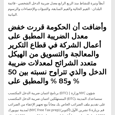
أبطأ وتيرة للنشاط منذ الربع الرابع معدل ضريبة الدخل الشخصي - قائمة
البلدان - القيم الحالية والقيم السابقة، والتنبؤات والإحصاءات والرسوم
البيانية.
وأضافت أن الحكومة قررت خفض
معدل الضريبة المطبق على
أعمال الشركة في قطاع التكرير
والمعالجة والتسويق من الهيكل
متعدد الشرائح لمعدلات ضريبة
الدخل والذي تتراوح نسبته بين 50
% و85 % والمطبق على
برنامج ائتمان ضريبة الدخل المكتسب (EITC) | وزارة NYC شؤون
المستهلكين ائتمان ضريبة الدخل المكتسب (EITC)، ستساعدك المدينة
على تقديم ملف الضرائب الخاص بك مجاناً مع تجهيز الإعفاء من الضرائب
لمدينة نيويورك (NYC Free Tax prep) قم بزيارة 6 تشرين الأول (أكتوبر)