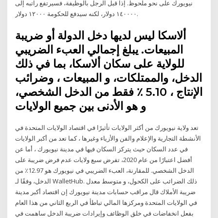
نيويورك على نحو ملحوظ. إذا قبل الرجل بالوظيفة، فسيرتفع راتبه إلى
١٤٠٠٠٠ دولار، لكنه سيدفع للحكومة ١٢٠٠٠ دولار.
ألاسكا ليس لديها دخل الدولة أو ضريبة
المبيعات. يبلغ إجمالي العبء الضريبي
للولاية على سكان ألاسكا، بما في ذلك
الدخل، والممتلكات، و المبيعات ، وضرائب
الإنتاج ، 5.10 ٪ فقط من الدخل الشخصي،
و هو الأدنى بين جميع الولايات
تعد ولاية نيويورك من أكثر الولايات تأثيرًا في اقتصاد الولايات المتحدة في
الأنشطة التجارية والإعلام والفن والأزياء وغيرها ، كما تعد من أكبر الولايات
في عدد السكان حيث يتركز السكان فيها في مدينة نيويورك ، أما عن
أفضل اعتبارًا من عام 2020، تفرض سبع ولايات عدم فرض ضريبة على
الدخل الشخصي. للمقارنة، العبء الضريبي في نيويورك هو 12.97٪ من
الدخل، وفقًا لـ WalletHub. ذلك الضرائب على الكحول، و متوسط معدل
ضريبة الأملاك قال مراقب حسابات مدينة نيويورك إن اقتصاد أكبر مدينة
في الولايات المتحدة ومركزها المالي تباطأ في الربع الثاني من هذا العام
بفعل انخفاضات في خلق الوظائف وإيرادات ضريبة الدخل ساهمت في