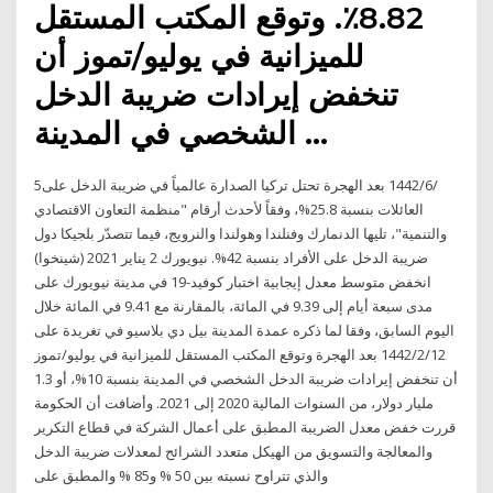
8.82٪. وتوقع المكتب المستقل
للميزانية في يوليو/تموز أن
تنخفض إيرادات ضريبة الدخل
الشخصي في المدينة …
5‏‏/6‏‏/1442 بعد الهجرة تحتل تركيا الصدارة عالمياً في ضريبة الدخل على
العائلات بنسبة 25.8%، وفقاً لأحدث أرقام "منظمة التعاون الاقتصادي
والتنمية"، تليها الدنمارك وفنلندا وهولندا والنرويج، فيما تتصدّر بلجيكا دول
ضريبة الدخل على الأفراد بنسبة 42%. نيويورك 2 يناير 2021 (شينخوا)
انخفض متوسط معدل إيجابية اختبار كوفيد-19 في مدينة نيويورك على
مدى سبعة أيام إلى 9.39 في المائة، بالمقارنة مع 9.41 في المائة خلال
اليوم السابق، وفقا لما ذكره عمدة المدينة بيل دي بلاسيو في تغريدة على
12‏‏/2‏‏/1442 بعد الهجرة وتوقع المكتب المستقل للميزانية في يوليو/تموز
أن تنخفض إيرادات ضريبة الدخل الشخصي في المدينة بنسبة 10%، أو 1.3
مليار دولار، من السنوات المالية 2020 إلى 2021. وأضافت أن الحكومة
قررت خفض معدل الضريبة المطبق على أعمال الشركة في قطاع التكرير
والمعالجة والتسويق من الهيكل متعدد الشرائح لمعدلات ضريبة الدخل
والذي تتراوح نسبته بين 50 % و85 % والمطبق على