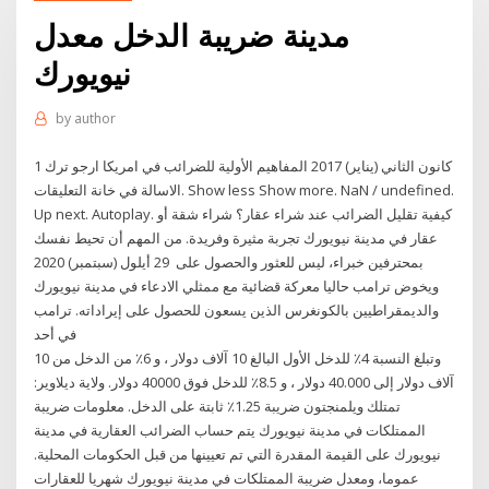
مدينة ضريبة الدخل معدل
نيويورك
by
author
1 كانون الثاني (يناير) 2017 المفاهيم الأولية للضرائب في امريكا ارجو ترك
الاسالة في خانة التعليقات. Show less Show more. NaN / undefined.
Up next. Autoplay. كيفية تقليل الضرائب عند شراء عقار؟ شراء شقة أو
عقار في مدينة نيويورك تجربة مثيرة وفريدة. من المهم أن تحيط نفسك
بمحترفين خبراء، ليس للعثور والحصول على 29 أيلول (سبتمبر) 2020
ويخوض ترامب حاليا معركة قضائية مع ممثلي الادعاء في مدينة نيويورك
والديمقراطيين بالكونغرس الذين يسعون للحصول على إيراداته. ترامب
في أحد
وتبلغ النسبة 4٪ للدخل الأول البالغ 10 آلاف دولار ، و 6٪ من الدخل من 10
آلاف دولار إلى 40.000 دولار ، و 8.5٪ للدخل فوق 40000 دولار. ولاية ديلاوير:
تمتلك ويلمنجتون ضريبة 1.25٪ ثابتة على الدخل. معلومات ضريبة
الممتلكات في مدينة نيويورك يتم حساب الضرائب العقارية في مدينة
نيويورك على القيمة المقدرة التي تم تعيينها من قبل الحكومات المحلية.
عموما، ومعدل ضريبة الممتلكات في مدينة نيويورك شهريا للعقارات