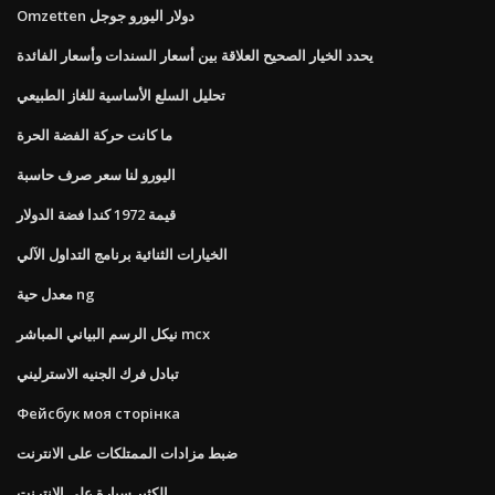
Omzetten دولار اليورو جوجل
يحدد الخيار الصحيح العلاقة بين أسعار السندات وأسعار الفائدة
تحليل السلع الأساسية للغاز الطبيعي
ما كانت حركة الفضة الحرة
اليورو لنا سعر صرف حاسبة
قيمة 1972 كندا فضة الدولار
الخيارات الثنائية برنامج التداول الآلي
معدل حية ng
نيكل الرسم البياني المباشر mcx
تبادل فرك الجنيه الاسترليني
Фейсбук моя сторінка
ضبط مزادات الممتلكات على الانترنت
الكثير سيارة على الانترنت