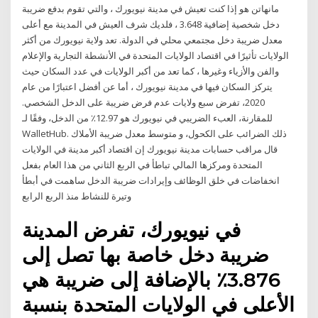
مانهاتن هو إذا كنت تعيش في مدينة نيويورك ، والتي تقوم بدفع ضريبة
دخل شخصية إضافية 3.648 ، فلديك شرف العيش في المدينة مع أعلى
معدل ضريبة دخل مجتمعي محلي في الدولة. تعد ولاية نيويورك من أكثر
الولايات تأثيرًا في اقتصاد الولايات المتحدة في الأنشطة التجارية والإعلام
والفن والأزياء وغيرها ، كما تعد من أكبر الولايات في عدد السكان حيث
يتركز السكان فيها في مدينة نيويورك ، أما عن أفضل اعتبارًا من عام
2020، تفرض سبع ولايات عدم فرض ضريبة على الدخل الشخصي.
للمقارنة، العبء الضريبي في نيويورك هو 12.97٪ من الدخل، وفقًا لـ
WalletHub. ذلك الضرائب على الكحول، و متوسط معدل ضريبة الأملاك
قال مراقب حسابات مدينة نيويورك إن اقتصاد أكبر مدينة في الولايات
المتحدة ومركزها المالي تباطأ في الربع الثاني من هذا العام بفعل
انخفاضات في خلق الوظائف وإيرادات ضريبة الدخل ساهمت في أبطأ
وتيرة للنشاط منذ الربع الرابع
في نيويورك، تفرض المدينة
ضريبة دخل خاصة بها تصل إلى
3.876٪ بالإضافة إلى ضريبة هي
الأعلى في الولايات المتحدة بنسبة