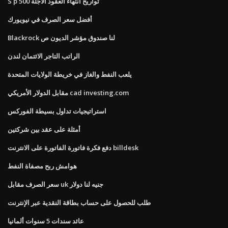
S p 500 تواريخ انتهاء العقود الآجلة
أفضل سعر الصرف في نيويورك
Blackrock لنا صندوق مؤشر الديون ص
الراتب التاجر الائتمان لندن
يلعب النفط والغاز في خريطة الولايات المتحدة
مقابل الدولار الأمريكي cad investing.com
استراتيجيات تداول بسيطة الفوركس
أمثلة على عقد بين شركتين
دفع فكرة فاتورة الفاتورة على الانترنت billdesk
هوامش ربح مصفاة النفط
سعر الصرف مقابل uk جنيه لنا دولار
طلب للحصول على حساب بطاقة النقدية عبر الإنترنت
عائد سندات 5 سنوات ألمانيا