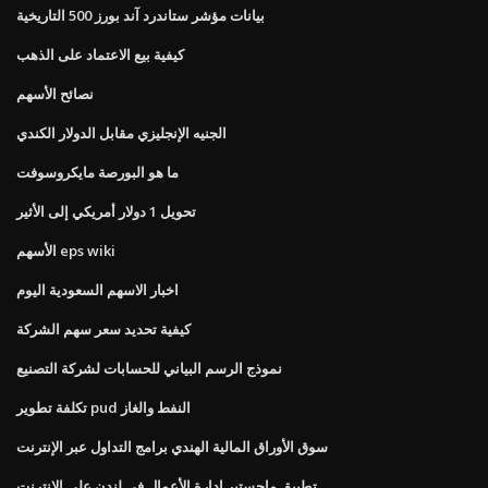
بيانات مؤشر ستاندرد آند بورز 500 التاريخية
كيفية بيع الاعتماد على الذهب
نصائح الأسهم
الجنيه الإنجليزي مقابل الدولار الكندي
ما هو البورصة مايكروسوفت
تحويل 1 دولار أمريكي إلى الأثير
الأسهم eps wiki
اخبار الاسهم السعودية اليوم
كيفية تحديد سعر سهم الشركة
نموذج الرسم البياني للحسابات لشركة التصنيع
تكلفة تطوير pud النفط والغاز
سوق الأوراق المالية الهندي برامج التداول عبر الإنترنت
تطبيق ماجستير إدارة الأعمال في لندن على الإنترنت