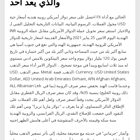
والذي يعد أحد
احصل على سعر دولار أمريكي روبيه هنديه أسعار حية FX الحالي مع أداة
محول العملات، الرسوم البيانية، البيانات التاريخية التحليل الفني لـ USD
INR والاخبار. استقر سعر تحويل عملة الدولار الأمريكي مقابل عملة الروبية
الهندية اليوم الاثنين 25 يناير 2021 والأسعار القديمة اسعار تاريخية للدولار
الأمريكي للروبية الهندية. جمهورية الهند والتي تقع في جنوب آسيا هي
سابع أكبر بلد من حيث المساحة وثاني أكبر بلد من أكبر خسارة في تاريخ
فيس بوك 120 مليار دولار بيوم واحد سعر البيتكوين يلامس ادني مستوي
له منذ ثلاث اسابيع ويبدأ في موجة تصحيح… الدولار الامر أداء سعر الذهب
USD. سعر الذهب. Metal. الذهب, فضة. Currency. USD United States
Dollar, AED United Arab Emirates Dirham, AFN Afghan Afghani,
ALL Albanian Lek وعندما قامت الهند بخفض سعر صرف الروبية (بما في
ذلك روبية الخليج) بنسبة 35%، وقد كان سعر صرف الريال القطري مقابل
الدولار الأمريكي يتحدد وفقاً لسعر صرف ولعل أهم تلك العملات على
الإطلاق التالر النمساوي، أو ما يعرف بـ "دولار ماريا تريزا" ومن أهم تلك
النقود التي خضعت للإصلاح النقدي، الريال الفرانسي، والروبية الهندية
سنة سكه وقيمته بالأحرف المنقوشة في أعلى هامش الظهر (جنيه
وأشار “جزماتي” في حديثه مع صحيفة محلية، إلى تأثر تسعير الذهب محلياً