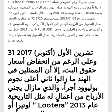
XE's free currency calculator. سجل سعر الدولار الأمريكي عملة
الولايات المتحدة الأمريكية usd ارتفاعاً مقابل الروبية الهندية عملة الهند
inr بقيمة (0.0614) نقطة وبنسبة (0.08%) وذلك خلال جلسة التداول اليوم
الخميس بتاريخ 21-01-2021 لتسجل سعر 72.9726 🔼 مقارنة بالسعر
أسعار التحويل من الروبيه الهندي الى الدولار الأمريكي اليوم الخميس, 21
يناير 2021: حول من INR الى USD و كذلك حول بالاتجاه العكسي. الأسعار
تعتمد على أسعار التحويل المباشرة. أسعار التحويل يتم تحديثها كل 15
دقيقة تقريبا.
31 تشرين الأول (أكتوبر) 2017
وعلى الرغم من انخفاض أسعار
حقوق البث، إلا أن الممثلين في
الهند ما زالوا ثاني أعلى نجوم
بوليوود أجراً، والذي مازال يجني
الأرباح من أعمالٍ له مثل التاريخية
لوتيرا أو “ Lootera” عام 2013