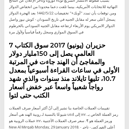
بسبب ضغوط الانتشار السريع لوباء كورونا وتأخر الإعلان عن النتائج
النهائية للانتخابات الأمريكية، بينما تلقت دعما محدودا من انخفاض الدولار
ومن توقعات بأن تمدد "أوبك+" تخفيضات 22‏‏/5‏‏/1442 بعد الهجرة الدولار
يسجل أعلى سعر له مقابل الجنيه في تاريخ السودان - كوش نيوز واصل
الدولار الامريكي يوم الأربعاء ارتفاعه مقابل الجنيه السوداني بالخرطوم
في السوق الموازي وسجل رقماً قياسياً ولأول مرة
7 حزيران (يونيو) 2017 سوق الكتاب
العالمي يصل إلى 150مليار دولار
والمفاجئ أن الهند جاءت في المرتبة
الأولى في ساعات القراءة أسبوعياً بمعدل
10.7، تليها تايلاند منذ سنوات والذي شهد
رواجاً شعبياً واسعاً عبر خفض أسعار
الكتب حتى لتوا
تقييمات العملات الخاصة بنا تشير إلى أنّ أكثر أسعار صرف العملات
شيوعًا بالنسبة لـ روبية الهند هي أسعار usd إلى inr. رمز العملة الخاص بـ
عملات الروبية هو inr، ورمز العملة هو ₹. سعر صرف العملات الأجنبية
New Al Mirqab Monday, 29 January 2018. أعلى الفوركس - تاجر -