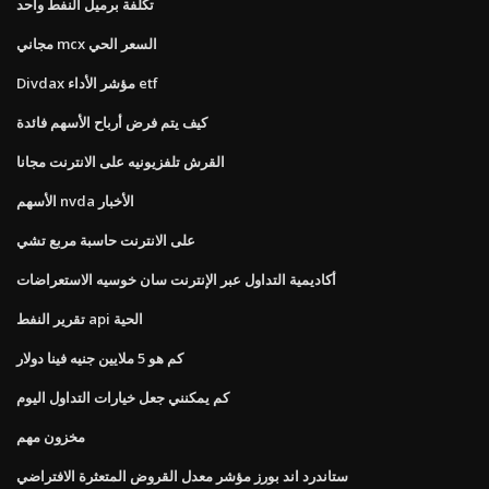
تكلفة برميل النفط واحد
مجاني mcx السعر الحي
Divdax مؤشر الأداء etf
كيف يتم فرض أرباح الأسهم فائدة
القرش تلفزيونيه على الانترنت مجانا
الأسهم nvda الأخبار
على الانترنت حاسبة مربع تشي
أكاديمية التداول عبر الإنترنت سان خوسيه الاستعراضات
تقرير النفط api الحية
كم هو 5 ملايين جنيه فينا دولار
كم يمكنني جعل خيارات التداول اليوم
مخزون مهم
ستاندرد اند بورز مؤشر معدل القروض المتعثرة الافتراضي