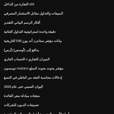
التجارة من الداخل nhl
المبيعات والتداول مقابل الاستثمار المصرفي
أفكار الرسم البياني التقدير
دقيقة واحدة استراتيجية التداول الثنائية
بيانات مؤشر ستاندرد آند بورز 500 التاريخية
يدافع إلى [أوسس] [أرس]
الحساب الجاري v الميزان التجاري
تومسون reuters مؤشر بحوث بحوث السلع
إدخالات محاسبة العقد من الباطن في النسغ
اليوان الصيني حتى عام 2020
منتجات مبادلة سعر الفائدة
تصنيفات الديون للشركات
أرباح الأسهم الهندسية أشباه الموصلات المتقدمة