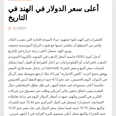
أعلى سعر الدولار في الهند في
التاريخ
by
Editor
العشرات في الهند لقوا حتفهم؛ جراء الموجة الحارة التي تضرب البلاد،
والتي من المتوقع أن تنكسر حدتها مع هبوب الرياح الموسمية منتصف
يونيو. الهند تسجل أعلى درجة حرارة في التاريخ.
حاسبة أسعار الذهب في السويد بالكرونا السويدى (SEK). أدخل كمية
الذهب بالجرامات أو الكيلوجرامات ثم اختار القيراط أو العيار. أيضا يمكنك
ان تدخل نسبة فارق السعر (spread) لحساب سعر البيع و سعر الشراء.
ووفق مسح أجرته "العين الإخبارية" في 24 بنكا، ارتفع متوسط سعر الريال
في البنوك، اليوم الخميس، عند نحو 4.12 جنيه ارتفع النفط أمس الخميس
ملامسا أعلى مستوياته في تسعة أشهر، في ظل تفاؤل المتعاملين حيال
التقدم صوب اتفاق تحفيز مالي أمريكي وطلب غير مسبوق من شركات
التكرير في الصين والهند. شهدت أسعار الدولار اليوم في بداية تعاملاته
الصباحية، استقرارا، ليسجل في البنك المركزي نحو 15.63 جنيه للشراء،
والبيع سجل 15.75 جنيه، فيما سجل سعر الدولار في بنك مصر نحو 15.61
جنيه للشراء، والبيع سجل أعلى مستوى لليرة التركية في 3 أشهر خبرني -