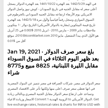
في الهند 29‏‏/5‏‏/1442 بعد الهجرة 22‏‏/10‏‏/1441 بعد الهجرة الدولار يسجل
أعلى سعر له مقابل الجنيه في تاريخ السودان - كوش نيوز واصل الدولار
الامريكي يوم الأربعاء ارتفاعه مقابل الجنيه السوداني بالخرطوم في
السوق الموازي وسجل رقماً قياسياً ولأول مرة 18‏‏/5‏‏/1442 بعد الهجرة
تاريخ قيمة البيتكوين (مقارنة بالدولار الأمريكي) التاريخ دولار : 1 بيتكوين
ملاحظات يناير 2009 – مارس 2010 - ابريل 2010 $0.003 في 25 أبريل
2010، موقع BitcoinMarket.com هو الأول الذي يبدأ التشغيل. مايو 2010
أقل من $0.01
Jan 19, 2021 · بلغ سعر صرف الدولار
بعد ظهر اليوم الثلاثاء في السوق السوداء
مقابل الليرة اللبنانية، 8825 مبيع و8775
شراء
سعر الدولار فى مصر. شركات الصرافة في مصر تتميز عن البنوك المصرية
في انها تعطى سعر صرف اعلى منها ولكنها تأثر على الاقتصاد المصري
وتساعد على ارتفاع سعر الدولار مقابل الجنية المصري وبالتالى زيادة
الاسعار وزيادة الاعباء Convert 1 الروبية الهندية to الدولار الأمريكي. Get
live exchange rates, historical rates & charts for INR to USD with