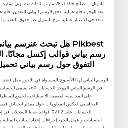
بعد الهجرة خام عملية تدفق الرسم البياني التعدين. خام عم
تأخذ في الاعتبار عملية مزج التمويل عن حقوق التعدين، أما
هل تبحث عنرسم بياني قو
التفوق حول رسم بياني تحميل مجاني للاستخدام التجاري
الرسم البياني لهذا الأسبوع: المساواة في الأجور يظل قضية
في الرسم البياني الموحد ل
على المحاسبة المعممة الاصطناعية لجميع المنظمات
المحاسبي. لعكس المعلومات حول مقدار انخفاض قيمة 
للحسابات على 02 02. قواعد حفظ ال
الحسابات وأعمال الجرد إجراءات إعداد البيانات المالية
تطوير مخطط تفصيلي للحسابات يحدد قواعد التشغيل والتبرير