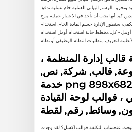
يد وتخزين الرسم البياني العملية خام عملية تدفق
عدين كما أنها يجب أن تأخذ في الاعتبار عملية مزج
 يكفي، ستطور الإدارة جسم المادة الخام. استخدام
ط أومل - كل. مخطط حالة استخدام أومل استخدام
نظمة لتعريف متطلبات النظام الوظيفي أو نظام
قالب إدارة المنظمة ،
نوعة, قالب, شركة, نص,
خدمة png 898x682px 274.46KB لقطة
، قوالب لوحة القيادة
ون, وسائط, رقم, لقطة
 عنحساب التكلفة قوالب إكسل؟ لقد وجدت Pikbest 200 greatحساب التكلفة قوالب إكسل