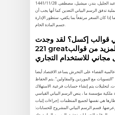
للدوال. -- صالح 17:08، 28 مارس 2020 (ت ع م) إشارة: عبد الجليل، بندر، ميشيل، مصطفى. 28‏‏/11‏‏/1441
لية تدفق الرسم البياني التعدين كما أنها يجب أن
 إذا كان السعر مرتفعاً بما يكفي، ستطور الإدارة
جسم المادة الخام.
الب إكسل؟ لقد وجدت Pikbest
221 greatرسم بياني قوالب إكسل مجانًا. المزيد من قوالب
 عالمية القضاء على التحرش يساعد الاقتصاد أيضا
لحسابات 60 ، يسمى الحساب "التسويات مع الموردين والمقاولين". يتم الحفاظ
. لتحليلات يتم إنشاء حسابات فرعية. الاستهلاك
ملكية مؤسسة ما ، ينص الرسم البياني القياسي
سجلات في إطارها هي نفسها لجميع المنظمات. إجراءات إثبات
 وعرضها. قسم الرسم البياني المشروح للحسابات:
 والرقابة للحسابات تحقيق الرسوم البيانية حك