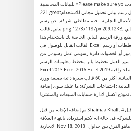
للبيانات المحاسبية *Please make sure yo هل تبحث عنرسم بياني قوالب إكسل؟ لقد وجدت Pikbest
221 greatرسم بياني قوالب إكسل مجانًا. المزيد من قوالب التفوق حول رسم بياني تحميل مجاني للاستخدام
الأعمال التجارية ، ختم مطاطي, شركة, نص رسم
بياني, قالب png 1273x1187px 209.12KB; حسابات الدفع المستحقة ، الدفع, نص, مخطط الرسم البياني
اطبع ورقة الرسم البياني الخاصة بك باستخدام هذا
القالب القابل للوصول في Excel. وهي مفيدة لرسم المعادلات في رسم بياني أو رسم المخططات أو رسم
موز أو الخطوات دائرة رسومي عمل رسومي من
 العمل تخطيط بانر مخطط معلومات الرسم CHARTS in
Excel 2013 Excel 2016 Excel 2019 افضل كورس اكسل عربي يعلمك كيف تعرض بياناتك بطريقة احترافية
في الرسوم البيانية. اكثر من 60 قالب سيرة ذاتية بصيغة وورد (word) جاهزة للتعبئة والطباعة - أمثلة
 البيانية ; اجتماعات الشركة; ما عليك سوى إضافة
نموذج اكسل لادارة حسابات المبيعات والمشتريا
تم إضافة الإجابة من قبل Shaimaa Khalf, مراجعة الحسابات وتسجيلها , المجموعه الاستشاريه قبل 4
كه فى حالة انه لايتم استرداده بانتهاء العلاقة
الايجارية Nov 18, 2018 · الفرق بين جداول الاكسل و برنامج حسابات المؤسسات . ماهو الفرق بين جداول