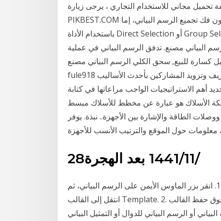
ة تحميل مجاني للاستخدام التجاري ، يرجى زيارة
PIKBEST.COM لتحرير الرسم البياني، حدد الأجزاء التي تريد تحريرها بدون فك تجميع الرسم البياني، إما
باستخدام الأداة Direct Selection أو Group Selection (). ترتبط عناصر الرسم البياني ببعضها البعض. نموذج
سم البياني مصنع. تدفق الرسم البياني في عملية
ل كسارة للبيع, سحق الكلي الرسم البياني مصنع
fule918 الرسم البياني من هذا البرنامج سيقوم بتعزيز كفاءة تعريف وتزويد المشاركين بأحدث الأساليب
تحديد أهم الاستراتيجيات الواجب مراعاتها في كتابة
شبكة الأسلاك هو عبارة عن مخطط للأسلاك مبسط
صلات الطاقة والإشارة بين الأجهزة.. نبذة. يوفر
علومات حول الموقع والترتيب الأنسب للأجهزة
28‏‏/11‏‏/1441 بعد الهجرة
كيفية حفظ إعدادات الرسم البياني الخاص بك (قوالب) 1. انقر بزر الماوس الأيمن على الرسم البياني، ثم
انتقل إلى القالب Template. 2. انقر فوق حفظ القالب Save template. 3. قم بتسمية الملف و 4. انقر فوق
لبياني أو الرسم البياني للدوال أو التمثيل البياني