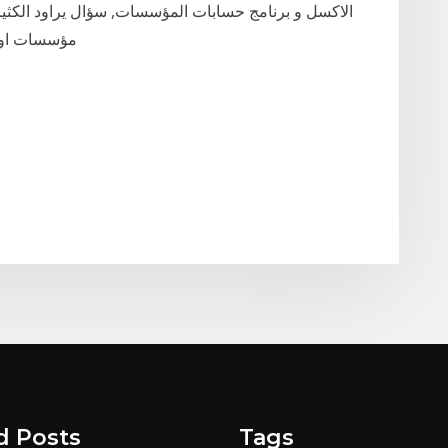
الاكسل و برنامج حسابات المؤسسات, سؤال يراود الكثير
مؤسسات او ش
d Posts
Tags