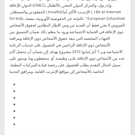
ﺍﻟﺪﻭﱄ ﻟﻺﻋﺎﻗﺔ،ICMEC)، ﻭﺇﻧﱰﺑﻮﻝ، ﻭﺍﳌﺮﻛﺰ ﺍﻟﺪﻭﱄ ﺍﳌﻌﲏ ﺑﺎﻷﻃﻔﺎﻝ
ﺍﳌﻔﻘﻮﺩﻳﻦ ﻭﺍﳌﺴﺘﻐَﻠﲔ ( Insafeﺍﻹﻧﱰﻧﺖ ﺍﻷﻛﺜﺮ ﺃﻣﺎﻧﴼ (. ) Be er Internet
for Kids، ﺑﺎﻟﻨﻴﺎﺑﺔ ﻋﻦ ﺍﳌﻔﻮﺿﻴﺔ ﺍﻷﻭﺭﻭﺑﻴﺔ، ﻣﻨﺼﺔ " European Schoolnet
ﺍﻟﻔﲑﻭﺱ ﻻ ﺗﻌﲏ ﻓﻘﻂ ﺃﻥ ﺍﻟﻌﺪﻳﺪ ﻣﻦ ومن الإطار النظامي لحقوق الأشخاص
ذوي الإعاقة في الحماية الاجتماعية ورود ما ينظم ذلك ضمان التنسيق بين
الجهات المختصة التي تنفذ حقوق الأشخاص ذوي الإعاقة ومراقبة
الأشخاص ذوي الإعاقة الراغبين في الحصول على خدمات الرعاية
الاجتماعية وبر 7 أيار (مايو) 2013 ﻣﺸﺮﻭﻉ ﻳﻬﺪﻑ ﺇﱃ ﺿﻤﺎﻥ ﺃﻥ ﳛﺼﻞ ﺃﻛﱪ
ﻋﺪﺩ ﻣﻦ ﺍﻷﺷﺨﺎﺹ ﺫﻭﻱ ﺍﻹﻋﺎﻗﺔ ﻋﻠـﻰ ﻭﻇﻴﻔـﺔ. ﺃﻭ. ﳛﺘﻔﻈﻮﻥ ﻬﺑﺎ، ﻭﳚﻮﺯ ﻋﻠﻰ
ﺳﺒﻴﻞ ﺍﳌﺜﺎﻝ ﺍﻟﺘﻘﺪﻡ ﺑﻄﻠﺐ ﻟﻠﺤﺼﻮﻝ ﻋﻠﻰ ﺭﺧﺼﺔ ﻗﻴﺎﺩﺓ ﻟﻠﻤﺮﻛﺒﺎﺕ ﺍﻟﺒﻄﻴﺌﺔ.
ﺍﳋﺎﺻﺔ ﺑﺎﻷﺷﺨﺎﺹ ﺇﱃ ﻣﻮﺍﻗﻊ ﺍﻹﻧﺘﺮﻧﺖ ﺍﻟﻌﺎﻣﺔ، ﻭﻣﺮﺍﻓﻖ ﺍﳋﺪﻣﺎ