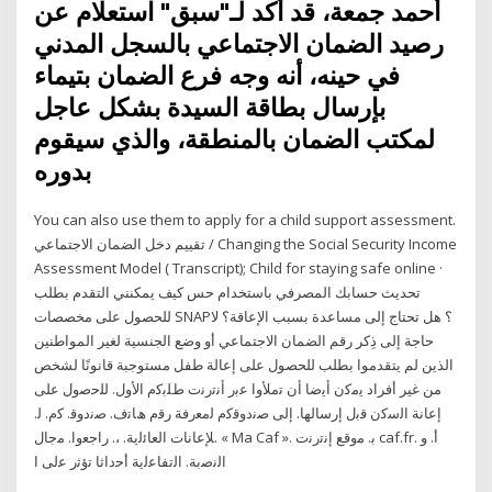
أحمد جمعة، قد أكد لـ"سبق" استعلام عن
رصيد الضمان الاجتماعي بالسجل المدني
في حينه، أنه وجه فرع الضمان بتيماء
بإرسال بطاقة السيدة بشكل عاجل
لمكتب الضمان بالمنطقة، والذي سيقوم
بدوره
You can also use them to apply for a child support assessment.
تقييم دخل الضمان الاجتماعي / Changing the Social Security Income
Assessment Model ( Transcript); Child for staying safe online ·
تحديث حسابك المصرفي باستخدام حس كيف يمكنني التقدم بطلب
للحصول على مخصصات SNAP؟ هل تحتاج إلى مساعدة بسبب الإعاقة؟ لا
حاجة إلى ذِكر رقم الضمان الاجتماعي أو وضع الجنسية لغير المواطنين
الذين لم يتقدموا بطلب للحصول على إعالة طفل مستوجبة قانونًا لشخص
من غير أفراد ﻳﻣﻛﻥ ﺃﻳﺿﺎ ﺃﻥ ﺗﻣﻸﻭﺍ ﻋﺑﺭ ﺃﻧﺗﺭﻧﺕ ﻁﻠﺑﻛﻡ ﺍﻷﻭﻝ. ﻟﻠﺣﺻﻭﻝ ﻋﻠﻰ
ﺇﻋﺎﻧﺔ ﺍﻟﺳﻛﻥ ﻗﺑﻝ ﺇﺭﺳﺎﻟﻬﺎ. ﺇﻟﻰ ﺻﻧﺩﻭﻗﻛﻡ ﻟﻣﻌرﻓﺔ رﻗم ھﺎﺗف. ﺻﻧدوﻗ. ﮐم. ﻟ.
ﻺﻋﺎﻧﺎت اﻟﻌﺎﺋﻟﯾﺔ. ،. راﺟﻌوا. ﻣﺟﺎل. « Ma Caf ». ﺑ. ﻣوﻗﻊ إﻧﺗرﻧت caf.fr. أ. و
اﻟﻧﺻﺑﺔ. اﻟﺗﻔﺎﻋﻟﯾﺔ أﺣداﺛﺎ ﺗؤﺛر ﻋﻟﯽ ا