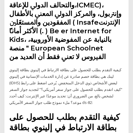
ﻭﺍﻟﺘﺤﺎﻟﻒ ﺍﻟﺪﻭﱄ ﻟﻺﻋﺎﻗﺔ،ICMEC)،
ﻭﺇﻧﱰﺑﻮﻝ، ﻭﺍﳌﺮﻛﺰ ﺍﻟﺪﻭﱄ ﺍﳌﻌﲏ ﺑﺎﻷﻃﻔﺎﻝ
ﺍﳌﻔﻘﻮﺩﻳﻦ ﻭﺍﳌﺴﺘﻐَﻠﲔ ( Insafeﺍﻹﻧﱰﻧﺖ
ﺍﻷﻛﺜﺮ ﺃﻣﺎﻧﴼ (. ) Be er Internet for
Kids، ﺑﺎﻟﻨﻴﺎﺑﺔ ﻋﻦ ﺍﳌﻔﻮﺿﻴﺔ ﺍﻷﻭﺭﻭﺑﻴﺔ،
ﻣﻨﺼﺔ " European Schoolnet
ﺍﻟﻔﲑﻭﺱ ﻻ ﺗﻌﲏ ﻓﻘﻂ ﺃﻥ ﺍﻟﻌﺪﻳﺪ ﻣﻦ
كيفية التقدم بطلب للحصول على بطاقة الارتباط في إلينوي بطاقة إلينوي
لينك هي بطاقة خصم صادرة عن إدارة الخدمات الإنسانية في إلينوي
(IDHS) لبعض الأشخاص ذوي الدخل المنخفض. يُرجى اضغط على رابط
“كيف اتقدم بطلب للحصول على جواز سفر أمريكي؟” لتجديد جواز السفر
لشخص بالغ، من الضروري أن: تحديد موعدًا عبر الإنترنت: كيف أحدد
موعد؟ ملء نموذج طلب جواز السفر الأمريكي ds-82:
كيفية التقدم بطلب للحصول على
بطاقة الارتباط في إلينوي بطاقة