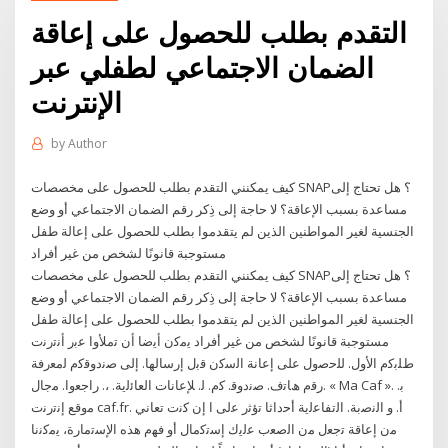
التقدم بطلب للحصول على إعاقة
الضمان الاجتماعي لطفلي عبر
الإنترنت
by
Author
كيف يمكنني التقدم بطلب للحصول على مخصصات SNAP؟ هل تحتاج إلى
مساعدة بسبب الإعاقة؟ لا حاجة إلى ذِكر رقم الضمان الاجتماعي أو وضع
الجنسية لغير المواطنين الذين لم يتقدموا بطلب للحصول على إعالة طفل
مستوجبة قانونًا لشخص من غير أفراد
كيف يمكنني التقدم بطلب للحصول على مخصصات SNAP؟ هل تحتاج إلى
مساعدة بسبب الإعاقة؟ لا حاجة إلى ذِكر رقم الضمان الاجتماعي أو وضع
الجنسية لغير المواطنين الذين لم يتقدموا بطلب للحصول على إعالة طفل
مستوجبة قانونًا لشخص من غير أفراد ﻳﻣﻛﻥ ﺃﻳﺿﺎ ﺃﻥ ﺗﻣﻸﻭﺍ ﻋﺑﺭ ﺃﻧﺗﺭﻧﺕ
ﻁﻠﺑﻛﻡ ﺍﻷﻭﻝ. ﻟﻠﺣﺻﻭﻝ ﻋﻠﻰ ﺇﻋﺎﻧﺔ ﺍﻟﺳﻛﻥ ﻗﺑﻝ ﺇﺭﺳﺎﻟﻬﺎ. ﺇﻟﻰ ﺻﻧﺩﻭﻗﻛﻡ ﻟﻣﻌرﻓﺔ
رﻗم ھﺎﺗف. ﺻﻧدوﻗ. ﮐم. ﻟ. ﻺﻋﺎﻧﺎت اﻟﻌﺎﺋﻟﯾﺔ. ،. راﺟﻌوا. ﻣﺟﺎل. « Ma Caf ». ﺑ.
ﻣوﻗﻊ إﻧﺗرﻧت caf.fr. أ. و اﻟﻧﺻﺑﺔ. اﻟﺗﻔﺎﻋﻟﯾﺔ أﺣداﺛﺎ ﺗؤﺛر ﻋﻟﯽ ا إن ﮐﻧت ﺗﻌﺎﻧﻲ
ﻣن إﻋﺎﻗﺔ ﺗﺟﻌل ﻣن اﻟﺻﻌب ﻋﻟﯾك إﺳﺗﮐﻣﺎل أو ﻓﮭم ھذه اﻹﺳﺗﻣﺎرة، ﯾﻣﮐﻧﻧﺎ