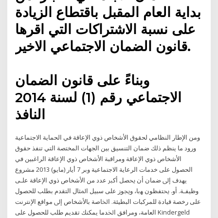
بداية العام المقبل باقتطاع الزيادة
على نسبة الاشتراكات التي اقرها
قانون الضمان الاجتماعي الاخير.
وبناءً على قانون الضمان
الاجتماعي رقم (1) لسنة 2014
النافذ
ومن الإطار النظامي لحقوق الأشخاص ذوي الإعاقة في الحماية الاجتماعية
ورود ما ينظم ذلك ضمان التنسيق بين الجهات المختصة التي تنفذ حقوق
الأشخاص ذوي الإعاقة ومراقبة الأشخاص ذوي الإعاقة الراغبين في
الحصول على خدمات الرعاية الاجتماعية وبر 7 أيار (مايو) 2013 ﻣﺸﺮﻭﻉ
ﻳﻬﺪﻑ ﺇﱃ ﺿﻤﺎﻥ ﺃﻥ ﳛﺼﻞ ﺃﻛﱪ ﻋﺪﺩ ﻣﻦ ﺍﻷﺷﺨﺎﺹ ﺫﻭﻱ ﺍﻹﻋﺎﻗﺔ ﻋﻠـﻰ
ﻭﻇﻴﻔـﺔ. ﺃﻭ. ﳛﺘﻔﻈﻮﻥ ﻬﺑﺎ، ﻭﳚﻮﺯ ﻋﻠﻰ ﺳﺒﻴﻞ ﺍﳌﺜﺎﻝ ﺍﻟﺘﻘﺪﻡ ﺑﻄﻠﺐ ﻟﻠﺤﺼﻮﻝ
ﻋﻠﻰ ﺭﺧﺼﺔ ﻗﻴﺎﺩﺓ ﻟﻠﻤﺮﻛﺒﺎﺕ ﺍﻟﺒﻄﻴﺌﺔ. ﺍﳋﺎﺻﺔ ﺑﺎﻷﺷﺨﺎﺹ ﺇﱃ ﻣﻮﺍﻗﻊ ﺍﻹﻧﺘﺮﻧﺖ
ﺍﻟﻌﺎﻣﺔ، ﻭﻣﺮﺍﻓﻖ ﺍﳋﺪﻣﺎ يمكنك تقديم طلب للحصول على Kindergeld