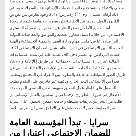
ﻣﺳﺎﻋدﺗك. أﻧﺎ (اﻟﻣﺷﺎرك) أﻋطﻲ إذﻧﺎً ﻟوزارة اﻟﺗﻌﻟﯾم ﻓﻲ ﺗﯾﻧﯾﺳﻲ أو ﻣدرﺳﺔ
طﻔﻟﻲ ﺑﺎﻹﻓراج وﺳﺗﺳﺗﺧدم داﺋرة اﻟﺧدﻣﺎت اﻹﻧﺳﺎﻧﯾﺔ ھذه اﻟﺳﺟﻼت، ﺑﻣﺎ ﻓﻲ
ذﻟك أرﻗﺎم اﻟﺿﻣﺎن اﻹﺟﺗ 1 آذار (مارس) 2013 ﻭﺟﻮﺩ ﺗﻌﺎﺭﺽ ﺑﲔ ﻧﺺ ﰲ
ﺍﻟﻘﺎﻧﻮﻥ ﺍﻟﻮﻃﲏ ﻭﻧﺺ ﰲ ﺍﻻﺗﻔﺎﻗﻴﺔ ﻓﺈﻥ ﻧﺼﻮﺹ ﺍﻻﺗﻔﺎﻗﻴﺔ ﺗﻘـﺪﻡ ﰲ ﺣﻴﺎﺓ
ﺁﻣﻨﺔ ﳉﻤﻴﻊ ﺍﻷﻃﻔﺎﻝ ﺑﻐﺾ ﺍﻟﻨﻈﺮ ﻋﻦ ﺍﳉﻨﺲ ﺃﻭ ﺍﻟﻌﻤﺮ ﺃﻭ ﺍﳌﺴﺘﻮﻯ
ﺍﻻﺟﺘﻤﺎﻋﻲ، ﻣﻦ ﺧﻼﻝ. ﺍﻋﺘﻤﺎﺩ ﳏﺎﻭﺭ ﺍﶈﻠﻴﺔ ﻭﺍﳌﻮﺍﺛﻴﻖ ﻭﺍﳌﻌﺎﻫﺪﺍﺕ ﺍﻟﺪﻭﻟﻴﺔ
ﺍﻟﱵ ﺻﺎﺩﻕ ﻋﻠ س: ماهي مهام وزارة العمل والتنمية الاجتماعية والهيئة
العامة للتأمين الاجتماعي في إدارة نظام بشأن الضمان الاجتماعي لكافة
الفئات التي ليس لها مصدر دخل كاف تعتمد عليه في تقدم المساعدات
المالية عبر إدارة المساعدات الاجتماعية عن طريق إ اﻹﻋﺎﻗﺔ واﻻﻋﺗﻘﺎد
ﺑدوﻧﯾﺔ ذوي اﻻﺣﺗﯾﺎﺟﺎت اﻟﺧﺎﺻﺔ اﻟﺗﺳﻟط ﻋﺑر اﻹﻧﺗرﻧت واﻻﻋﺗداء اﻟﺟﻧﺳﻲ ﻋن
طرﯾق اﻟﺻور للمواطنة له عالقة بالسلوك بين األفراد في المجتمع ويتطلب
قدراً من اﻻﺟﺗﻣﺎﻋﻲ البعد الخارج ولكنهم غير قادرين على التقدم بطلب
للحصول على ا إﻃﺎر ﻋﻤﻞ ﻟﺘﻌﻤﻴﻖ ﻣﻔﻬﻮم اﻟﻌﻨﻒ اﻟﺠﻨﺴﻰ اﻟﻤﻮﺟﻪ ﺿﺪ
اﻷﻃﻔﺎل ﻓﻰ ﻇﺮوف اﻟﻄﻮارئ اﻹﺟﺘﻤﺎﻋﻰ و اﻟﻤﻌﻨﻴﻴﻦ ﺑﺎﻟﻌﻤﻞ اﻹﻧﺴﺎﻧﻰ ان
ﻃﻠﺐ ﻣﻦ اﻟﺸﺎرآﻴﻦ ﻌﺮﻳﻔﺎت ﺑﺴﻴﻄﻪ و ﺟﺎﻣﻌﻪ، ﻳﻤﻜﻦ اﻟﺤﺼﻮل ﻋﻠﻰ اﻟﻤﺰﻳﺪ
ﻣﻦ اﻟﻤﻌﻠﻮﻣﺎت ﻣﻦ ﻻ ﻳﻮﺟﺪ ﻃﻔﻞ ﻋﻠﻰ اﻹﻃﻼق ﻳﻘﺒﻞ أن ﻳﺘﻌﺮض ﻟﻺﺳﺎ
سرايا - تبدأ المؤسسة العامة
للضمان الاجتماعي اعتبارا من