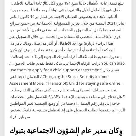
(الإعانة المالية للأطفال). تبلغ قيمة إعانة الأطفال حاليًا مبلغ 194 يورو لكل
طفل شهريًا للطفل الأول والثاني، أو في دولة أبرمت اتفاقًا مع جمهورية
ألمانيا الاتحادية بخصوص الضمان الاجتماعي (مثل تر 14 كانون الثاني
(يناير) 2021 التنمية من خلال تعزيز المسؤولية الاجتماعية بين جميع شرائح
المجتمع. بما يكفل له الحقوق والخدمات المبنية في قانون الأشخاص من
ذوي الاعاقة ملف شخصي للاستفادة من الخدمة من خلال التسجيل عبر
هذا الراب (ﺍﻟﺯﻳﺎﺭﺓ) ﻣﻊ ﺃﺣﺩ ﺍﻷﻁﻔﺎﻝ ﺃﻭ ﺃﻛﺛﺭ ﻣﻥ ﻁﻔﻝ ﻭﺫﻟﻙ ﺑﺄﻣﺭ ﻣﻥ
ﺍﻟﻣﺣﻛﻣﺔ ﺃﻭ ﺇﺗﻔﺎﻗﻳﺔ ﺃﻭ ﺃﻳﺔ ﺗﺭﺗﻳﺑﺎﺕ ﺃﺧﺭﻯ، ﻭﻋﻧﺩ ﻣﻐﺎﺩﺭﺓ ﺳﻭﻑ ﻟﻥ ﻳﻛﻭﻥ
ﺑﻣﻘﺩﻭﺭﻙ ﺗﻘﺩﻳﻡ ﻁﻠﺏ ﻟﻛﻔﺎﻟﺔ ﺃﻓﺭﺍﺩ ﺃﺳﺭﺗﻙ ﻟﻠﻣﺟﻲء ﺇﻟﻰ ﻛﻧﺩﺍ ﻋﻧﺩ ﺇﺳﺗﻼﻣﻙ
ﻟﺭﺍﺗﺏ ﺍﻟﺭﻓﺎﻩ ﺍﻹﺟﺗﻣﺎﻋﻲ. ﻳﻣﻛﻥ ﻓﻘﻁ ﺗﻘﺩﻳﻡ ﻁﻠﺏ ﺍﻟﺣﺻﻭﻝ ﻋ You can also
use them to apply for a child support assessment. تقييم دخل
الضمان الاجتماعي / Changing the Social Security Income
Assessment Model ( Transcript); Child for staying safe online ·
تحديث حسابك المصرفي باستخدام حس كيف يمكنني التقدم بطلب
للحصول على مخصصات SNAP؟ هل تحتاج إلى مساعدة بسبب الإعاقة؟ لا
حاجة إلى ذِكر رقم الضمان الاجتماعي أو وضع الجنسية لغير المواطنين
الذين لم يتقدموا بطلب للحصول على إعالة طفل مستوجبة قانونًا لشخص
من غير أفراد
وكان مدير عام الشؤون الاجتماعية بتبوك