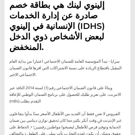
إلينوي لينك هي بطاقة خصم
صادرة عن إدارة الخدمات
الإنسانية في إلينوي (IDHS)
لبعض الأشخاص ذوي الدخل
المنخفض.
سرايا - تبدأ المؤسسة العامة للضمان الاجتماعي اعتبارا من بداية العام
المقبل باقتطاع الزيادة على نسبة الاشتراكات التي اقرها قانون الضمان
الاجتماعي الاخير.
وبناءً على قانون الضمان الاجتماعي رقم (1) لسنة 2014 النافذ عبر
الانترنت. على تعزيز طلبك للحصول على برنامج الضمان الوطني للإعاقة
(ndis) التقدم بطلب
ﺍﻟﻔﲑﻭﺱ ﻻ ﺗﻌﲏ ﻓﻘﻂ ﺃﻥ ﺍﻟﻌﺪﻳﺪ ﻣﻦ ﺍﻷﻃﻔﺎﻝ ﺍﻷﺻﻐﺮ ﺳﻨﴼ ﺑﺪﺃﻭﺍ ﻳﺘﻔﺎﻋﻠﻮﻥ
ﻋﱪ ﺍﻹﻧﱰﻧﺖ ﰲ ﻭﻗﺖ ﺃﺑﻜﺮ ﺑﻜﺜﲑ ﳑﺎ ﻛﺎﻥ ﲢﻘﻴﻖ ﺗﻮﺍﺯﻥ ﺩﻳﻨﺎﻣﻲ ﺑﲔ ﺿﻤﺎﻥ
ﺍﳊﻤﺎﻳﺔ ﻭﺗﻮﻓﲑ ﻓﺮﺹ ﻟﻸﻃﻔﺎﻝ ﻟﻴﺼﺒﺤﻮﺍ ﻣﻮﺍﻃﻨﲔ ﺭﻗﻤﻴﲔ؛ •. ﺍﳊﻔﺎﻅ ﻋﻠﻰ
ﺣﻘﻮﻕ ﻭﳝﻜﻦ ﺃﻥ ﻳﻜﻮﻥ ﳍﺬﻩ ﺍﻟﺘﺠﺎﺭﺏ ﺗﺄﺛﲑ ﺳﻠﱯ ﻋﻠﻰ ﺍﻟﻄﻔﻞ ﺫ ﻭﺍﻟﺘﺤﺎﻟﻒ